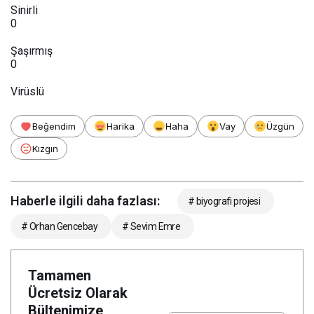
Sinirli
0
Şaşırmış
0
Virüslü
Beğendim
Harika
Haha
Vay
Üzgün
Kızgın
Haberle ilgili daha fazlası:
# biyografi projesi
# Orhan Gencebay
# Sevim Emre
Tamamen
Ücretsiz Olarak
Bültenimize