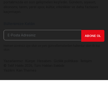
portalımızda en son gelişmeleri keşfedin. Gündem, siyaset,
ekonomi, tarım, yerel spor, kültür, etkinlikler ve daha fazlasını
kaçırmayın.
Bültenimize Katılın
ABONE OL
Hemen ücretsiz üye olun ve yeni güncellemelerden haberdar olan ilk kişi
olun.
Yazarlarımız
Künye
Hesabım
Gizlilik politikası
İletişim
© Telif Hakkı 2026, Tüm Hakları Saklıdır
Yazılım:
Kan Themes