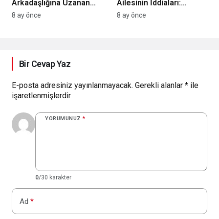
Arkadaşlığına Uzanan
Ailesinin İddiaları:
Sıradışı Aşk: Deniz Barut
Dolandırıcılık ve Suç
8 ay önce
8 ay önce
ve Yüksel Aksu’nun Gizli
Örgütü İddialarında Yeni
Nikahı
Gelişmeler
Bir Cevap Yaz
E-posta adresiniz yayınlanmayacak.
Gerekli alanlar
*
ile
işaretlenmişlerdir
YORUMUNUZ
*
0
/30 karakter
Ad
*