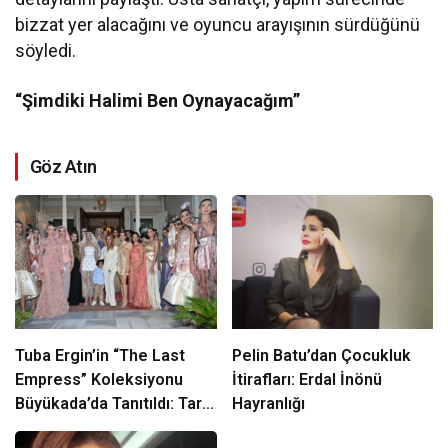
bizzat yer alacağını ve oyuncu arayışının sürdüğünü
söyledi.
“Şimdiki Halimi Ben Oynayacağım”
Göz Atın
Tuba Ergin’in “The Last
Pelin Batu’dan Çocukluk
Empress” Koleksiyonu
İtirafları: Erdal İnönü
Büyükada’da Tanıtıldı: Tarih
Hayranlığı
ve Zarafet Buluştu