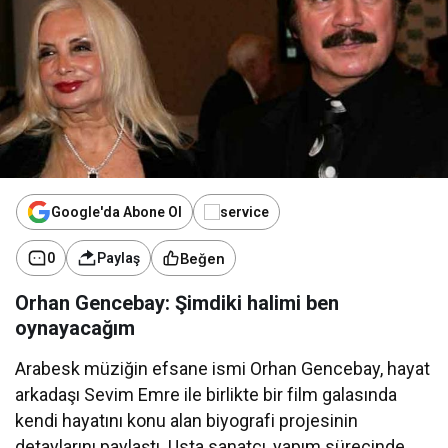
Google'da Abone Ol
Beğen
0
Paylaş
Orhan Gencebay: Şimdiki halimi ben
oynayacağım
Arabesk müziğin efsane ismi Orhan Gencebay, hayat
arkadaşı Sevim Emre ile birlikte bir film galasında
kendi hayatını konu alan biyografi projesinin
detaylarını paylaştı. Usta sanatçı, yapım sürecinde