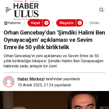
Orhan Gencebay’dan
0
‘Şimdiki Halimi Ben
Haberler
Hayat
Magazin
Orhan
Genceb
ay’dan
Orhan Gencebay’dan ‘Şimdiki Halimi Ben
Oynayacağım’
‘Şimdiki
Oynayacağım’ açıklaması ve Sevim
Halimi
Ben
Emre ile 50 yıllık birliktelik
açıklaması ve Sevim
Oynayac
ağım’
açıklam
Orhan Gencebay’ın yeni açıklaması ve Sevim Emre ile 50
ası ve
Emre ile 50 yıllık
yıllık birlikteliğin hikâyesi: Şimdiki Halimi Ben Oynayacağım
Sevim
hakkında sade, anlaşılır bir özet.
Emre ile
50 yıllık
birliktelik
birliktelik
Haber Merkezi
tarafından yayınlandı
10 Aralık 2025, 21:34
yayınlandı