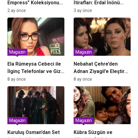
Empress” Koleksiyonu
İtirafları: Erdal İnönü
Büyükada’da Tanıtıldı:
Hayranlığı
2 ay önce
3 ay önce
Tarih ve Zarafet Buluştu
Magazin
Magazin
Ela Rümeysa Cebeci ile
Nebahat Çehre’den
İlginç Telefonlar ve Gizli
Adnan Ziyagil’e Eleştirel
Arşiv İddiaları Sarsıyor
Vurguyla Aşkın Aile
8 ay önce
8 ay önce
Dengesi: “Genç Kadınla
Evleniyorsun, Evde
Yakışıklı Yeğen Var”
Magazin
Magazin
Kuruluş Osman’dan Set
Kübra Süzgün ve