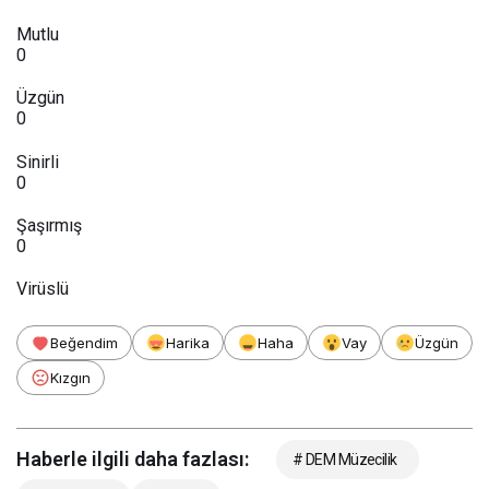
Mutlu
0
Üzgün
0
Sinirli
0
Şaşırmış
0
Virüslü
Beğendim
Harika
Haha
Vay
Üzgün
Kızgın
Haberle ilgili daha fazlası:
# DEM Müzecilik