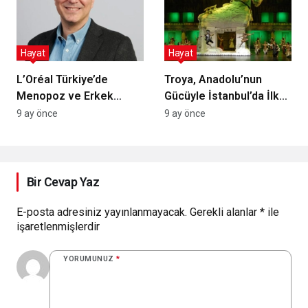
Detaylar
Hayat
Hayat
L’Oréal Türkiye’de
Troya, Anadolu’nun
Menopoz ve Erkek
Gücüyle İstanbul’da İlk
Sağlığı İçin Duyarlılık ve
Performansını Sakin ve
9 ay önce
9 ay önce
Kapsayıcılık Odaklı
Coşkulu Bir Geceyle
Farkındalık Serisi
Sundu
Bir Cevap Yaz
E-posta adresiniz yayınlanmayacak.
Gerekli alanlar
*
ile
işaretlenmişlerdir
YORUMUNUZ
*