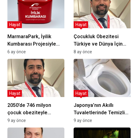
Hayat
Hayat
MarmaraPark, İyilik
Çocukluk Obezitesi
Kumbarası Projesiyle
Türkiye ve Dünya İçin
UNICEF Türkiye’yi
Acil Risk: 2050 İçin Yeni
6 ay önce
8 ay önce
Destekliyor
Projeksiyonlar ve
Uzman Görüşleri
Hayat
Hayat
2050’de 746 milyon
Japonya’nın Akıllı
çocuk obeziteyle
Tuvaletlerinde Temizlik
karşılaşabilir: Dünya ve
Kültürü ve
9 ay önce
9 ay önce
Türkiye için
Misafirperverlik:
projeksiyonlar
Omotenashi ile Gizli