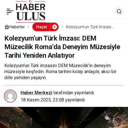
L’Oréal Türkiye’de
0
Paylaş
Menopoz ve Erkek
Haberler
Hayat
Kolezyum’un Türk İmzası:
DEM Müzecilik Roma’da
Deneyim Müzesiyle Tarihi
Kolezyum’un Türk İmzası: DEM
Sağlığı İçin Duyarlılık ve
Yeniden Anlatıyor
Müzecilik Roma’da Deneyim Müzesiyle
Tarihi Yeniden Anlatıyor
Kapsayıcılık Odaklı
Kolezyum’un Türk imzasını DEM Müzecilik'in deneyim
Farkındalık Serisi
müzesiyle keşfedin. Roma tarihini kolay anlaşılır, akıcı bir
dille yeniden yaşayın.
Haber Merkezi
tarafından yayınlandı
18 Kasım 2025, 23:08
yayınlandı