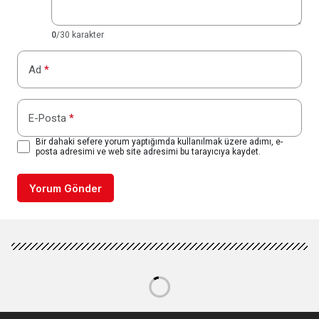
0
/30 karakter
Ad
*
E-Posta
*
Bir dahaki sefere yorum yaptığımda kullanılmak üzere adımı, e-
posta adresimi ve web site adresimi bu tarayıcıya kaydet.
Yorum Gönder
Haberler
Hayat
L’Oréal Türkiye’de Menopoz ve
Erkek Sağlığı İçin Duyarlılık ve
Kapsayıcılık Odaklı Farkındalık