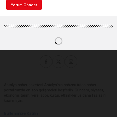
Yorum Gönder
Antalya haber gazetesi Antalya’nın nabzını tutan haber
portalımızda en son gelişmeleri keşfedin. Gündem, siyaset,
ekonomi, tarım, yerel spor, kültür, etkinlikler ve daha fazlasını
kaçırmayın.
Bültenimize Katılın