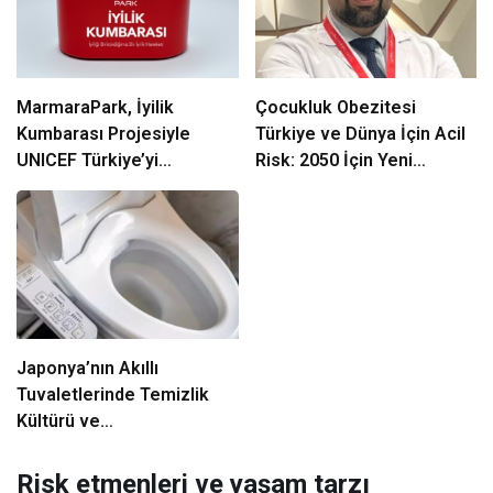
MarmaraPark, İyilik
Çocukluk Obezitesi
Kumbarası Projesiyle
Türkiye ve Dünya İçin Acil
UNICEF Türkiye’yi
Risk: 2050 İçin Yeni
Destekliyor
Projeksiyonlar ve Uzman
Görüşleri
Japonya’nın Akıllı
Tuvaletlerinde Temizlik
Kültürü ve
Misafirperverlik:
Omotenashi ile Gizli
Risk etmenleri ve yaşam tarzı