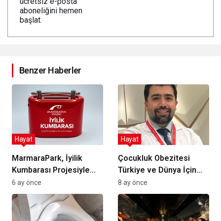
ücretsiz e-posta
aboneliğini hemen
başlat.
Benzer Haberler
Hayat
Hayat
MarmaraPark, İyilik
Çocukluk Obezitesi
Kumbarası Projesiyle
Türkiye ve Dünya İçin
UNICEF Türkiye’yi
Acil Risk: 2050 İçin Yeni
6 ay önce
8 ay önce
Destekliyor
Projeksiyonlar ve
Uzman Görüşleri