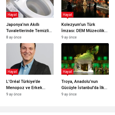
Hayat
Hayat
Japonya’nın Akıllı
Kolezyum’un Türk
Tuvaletlerinde Temizlik
İmzası: DEM Müzecilik
Kültürü ve
Roma’da Deneyim
8 ay önce
9 ay önce
Misafirperverlik:
Müzesiyle Tarihi
Omotenashi ile Gizli
Yeniden Anlatıyor
Detaylar
Hayat
Hayat
L’Oréal Türkiye’de
Troya, Anadolu’nun
Menopoz ve Erkek
Gücüyle İstanbul’da İlk
Sağlığı İçin Duyarlılık ve
Performansını Sakin ve
9 ay önce
9 ay önce
Kapsayıcılık Odaklı
Coşkulu Bir Geceyle
Farkındalık Serisi
Sundu