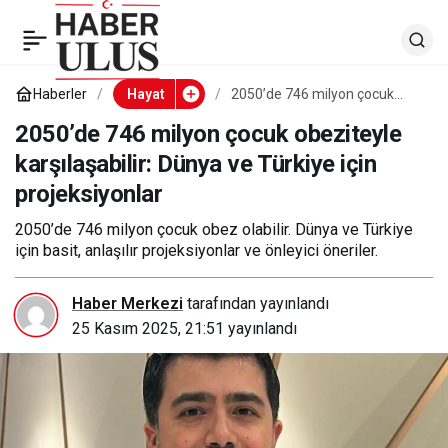
2050’de 746 milyon
0
çocuk obeziteyle
Haberler
Hayat
2050’de 746 milyon çocuk
obeziteyle karşılaşabilir:
Dünya ve Türkiye için
2050’de 746 milyon çocuk obeziteyle
karşılaşabilir: Dünya ve
projeksiyonlar
karşılaşabilir: Dünya ve Türkiye için
projeksiyonlar
Türkiye için
2050’de 746 milyon çocuk obez olabilir. Dünya ve Türkiye
projeksiyonlar
için basit, anlaşılır projeksiyonlar ve önleyici öneriler.
Haber Merkezi
tarafından yayınlandı
25 Kasım 2025, 21:51
yayınlandı