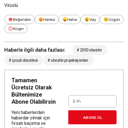
Virüslü
Beğendim
Harika
Haha
Vay
Üzgün
Kızgın
Haberle ilgili daha fazlası:
# 2050 obezite
# çocuk obezitesi
# obezite projeksiyonları
Tamamen
Ücretsiz Olarak
Bültenimize
Abone Olabilirsin
Yeni haberlerden
ABONE OL
haberdar olmak için
fırsatı kaçırma ve