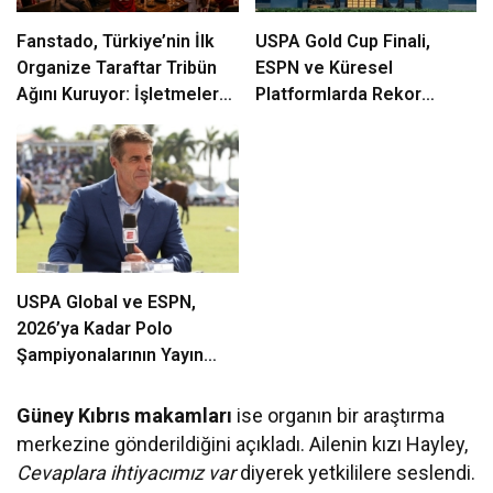
Fanstado, Türkiye’nin İlk
USPA Gold Cup Finali,
Organize Taraftar Tribün
ESPN ve Küresel
Ağını Kuruyor: İşletmeler
Platformlarda Rekor
İçin Başvurular Açıldı
İzleyici Kitlesine Ulaştı
USPA Global ve ESPN,
2026’ya Kadar Polo
Şampiyonalarının Yayın
Hakları İçin Anlaşmasını
Genişletti
Güney Kıbrıs makamları
ise organın bir araştırma
merkezine gönderildiğini açıkladı. Ailenin kızı Hayley,
Cevaplara ihtiyacımız var
diyerek yetkililere seslendi.