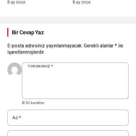
Eksikler ve Kilit Noktalar
2-0’lık skorla geçerek
8 ay önce
8 ay önce
2025’i galibiyetle kapattı
Bir Cevap Yaz
E-posta adresiniz yayınlanmayacak.
Gerekli alanlar
*
ile
işaretlenmişlerdir
YORUMUNUZ
*
0
/30 karakter
Ad
*