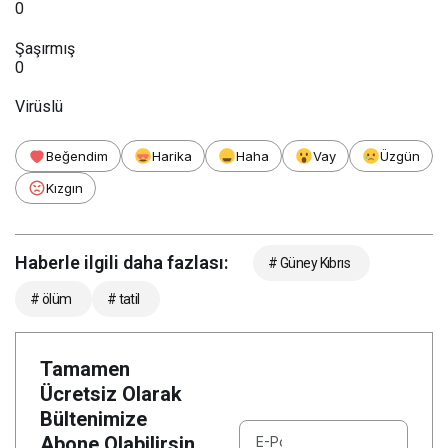
0
Şaşırmış
0
Virüslü
Beğendim
Harika
Haha
Vay
Üzgün
Kızgın
Haberle ilgili daha fazlası:
# Güney Kıbrıs
# ölüm
# tatil
Tamamen
Ücretsiz Olarak
Bültenimize
Abone Olabilirsin