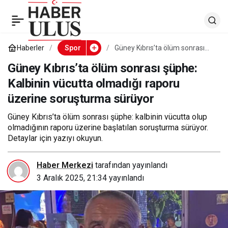
Güney Kıbrıs’ta ölüm
0
sonrası şüphe: Kalbinin
Haberler
Spor
Güney Kıbrıs’ta ölüm sonrası
şüphe: Kalbinin vücutta
olmadığı raporu üzerine
Güney Kıbrıs’ta ölüm sonrası şüphe:
vücutta olmadığı
soruşturma sürüyor
Kalbinin vücutta olmadığı raporu
üzerine soruşturma sürüyor
raporu üzerine
Güney Kıbrıs’ta ölüm sonrası şüphe: kalbinin vücutta olup
soruşturma sürüyor
olmadığının raporu üzerine başlatılan soruşturma sürüyor.
Detaylar için yazıyı okuyun.
Haber Merkezi
tarafından yayınlandı
3 Aralık 2025, 21:34
yayınlandı