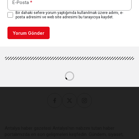
E-Posta
*
Bir dahaki sefere yorum yaptığımda kullanılmak üzere adımı, e-
posta adresimi ve web site adresimi bu tarayıcıya kaydet.
Yorum Gönder
Antalya haber gazetesi Antalya’nın nabzını tutan haber
portalımızda en son gelişmeleri keşfedin. Gündem, siyaset,