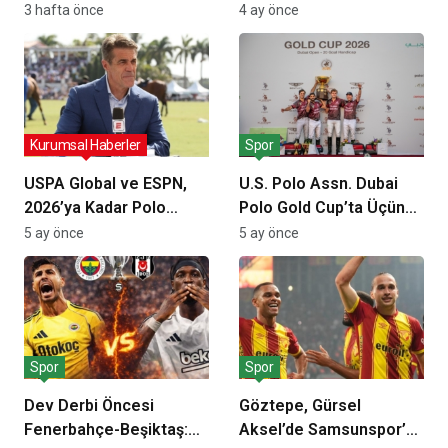
Ağını Kuruyor: İşletmeler
Platformlarda Rekor
3 hafta önce
4 ay önce
İçin Başvurular Açıldı
İzleyici Kitlesine Ulaştı
Kurumsal Haberler
Spor
USPA Global ve ESPN,
U.S. Polo Assn. Dubai
2026’ya Kadar Polo
Polo Gold Cup’ta Üçüncü
Şampiyonalarının Yayın
Kez Sponsor Oldu:
5 ay önce
5 ay önce
Hakları İçin Anlaşmasını
Neden Önemli?
Genişletti
Spor
Spor
Dev Derbi Öncesi
Göztepe, Gürsel
Fenerbahçe-Beşiktaş:
Aksel’de Samsunspor’u