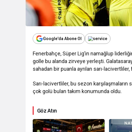
Google'da Abone Ol
Fenerbahçe, Süper Lig’in namağlup liderliğ
Kurumsal Haberler
golle bu alanda zirveye yerleşti. Galatasar
sahadan bir puanla ayrılan sarı-lacivertliler, 
Media OutReach 
Dağıtım Ağını v
Sarı-lacivertliler, bu sezon karşılaşmaların 
Görünürlüğünü G
çok golü bulan takım konumunda oldu.
Göz Atın