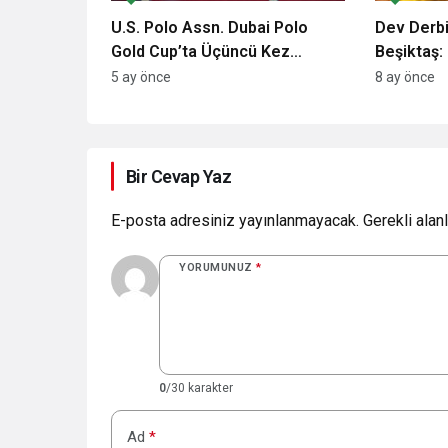
U.S. Polo Assn. Dubai Polo
Dev Derb
Gold Cup’ta Üçüncü Kez
Beşiktaş: 
Sponsor Oldu: Neden Önemli?
Noktalar
5 ay önce
8 ay önce
Bir Cevap Yaz
E-posta adresiniz yayınlanmayacak.
Gerekli alan
YORUMUNUZ
*
0
/30 karakter
Ad
*