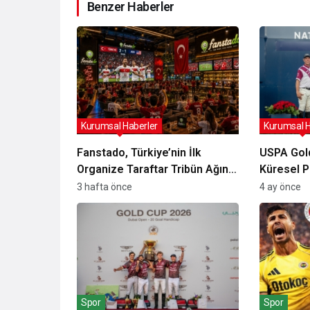
Benzer Haberler
Kurumsal Haberler
Kurumsal H
Fanstado, Türkiye’nin İlk
USPA Gold
Organize Taraftar Tribün Ağını
Küresel P
Kuruyor: İşletmeler İçin
İzleyici K
3 hafta önce
4 ay önce
Başvurular Açıldı
Spor
Spor