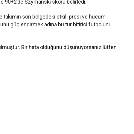
se 90+2’de Szymanski skoru belirledi.
e takımın son bölgedeki etkili presi ve hücum
unu güçlendirmek adına bu tür bitirici futbolunu
ulmuştur. Bir hata olduğunu düşünüyorsanız lütfen