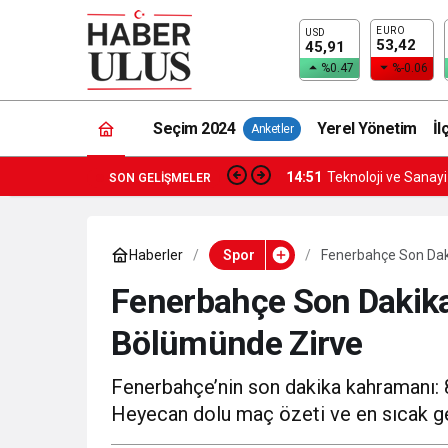
EURO
USD
53,42
45,91
%0.47
%-0.06
Seçim 2024
Yerel Yönetim
İl
Anketler
14:51
Teknoloji ve Sanay
SON GELIŞMELER
Haberler
Spor
Fenerbahçe Son Daki
Fenerbahçe Son Dakikal
Bölümünde Zirve
Fenerbahçe’nin son dakika kahramanı: 8
Heyecan dolu maç özeti ve en sıcak ge