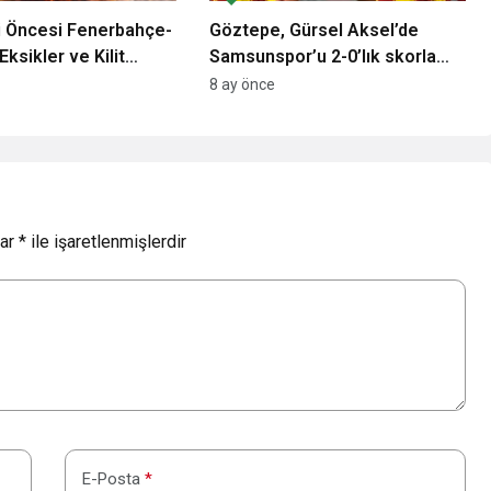
i Öncesi Fenerbahçe-
Göztepe, Gürsel Aksel’de
Eksikler ve Kilit
Samsunspor’u 2-0’lık skorla
geçerek 2025’i galibiyetle
8 ay önce
kapattı
lar
*
ile işaretlenmişlerdir
E-Posta
*