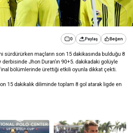
Beğen
0
Paylaş
ini sürdürürken maçların son 15 dakikasında bulduğu 8
Ekonomi
ay derbisinde Jhon Duran’ın 90+5. dakikadaki golüyle
final bölümlerinde ürettiği etkili oyunla dikkat çekti.
Newswire, ABD
Teknoloji ve Sanayi Sektöründe
e Yapay Zekâ
Yeni Yatırım Dönemi Başladı
son 15 dakikalık diliminde toplam 8 gol atarak ligde en
üçlendiriyor