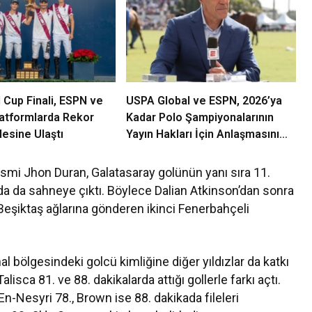
Cup Finali, ESPN ve
USPA Global ve ESPN, 2026’ya
latformlarda Rekor
Kadar Polo Şampiyonalarının
tlesine Ulaştı
Yayın Hakları İçin Anlaşmasını
Genişletti
smi Jhon Duran, Galatasaray golünün yanı sıra 11.
da da sahneye çıktı. Böylece Dalian Atkinson’dan sonra
 Beşiktaş ağlarına gönderen ikinci Fenerbahçeli
al bölgesindeki golcü kimliğine diğer yıldızlar da katkı
isca 81. ve 88. dakikalarda attığı gollerle farkı açtı.
En-Nesyri 78., Brown ise 88. dakikada fileleri