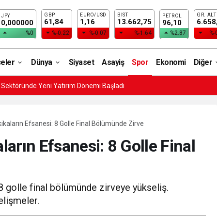
GBP
EURO/USD
BIST
GR. ALT
JPY
PETROL
61,84
1,16
13.662,75
6.658
0,000000
96,10
%0
%-0.22
%-0.07
%-1.64
%2.87
%-
çeler
Dünya
Siyaset
Asayiş
Spor
Ekonomi
Diğer
i Sektöründe Yeni Yatırım Dönemi Başladı
kaların Efsanesi: 8 Golle Final Bölümünde Zirve
arın Efsanesi: 8 Golle Final
 golle final bölümünde zirveye yükseliş.
lişmeler.