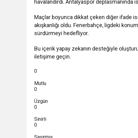
havalandırdı. Antalyaspor deplasmanında i
Maçlar boyunca dikkat çeken diğer ifade is
akışkanlığı oldu. Fenerbahçe, ligdeki konum
sürdürmeyi hedefliyor.
Bu içerik yapay zekanın desteğiyle oluştur
iletişime geçin.
0
Mutlu
0
Üzgün
0
Sinirli
0
Şaşırmış