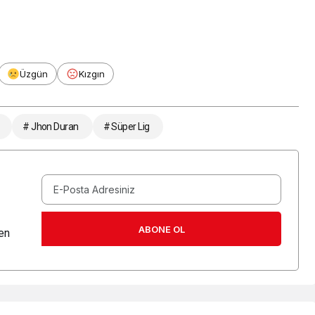
Üzgün
Kızgın
# Jhon Duran
# Süper Lig
ABONE OL
en