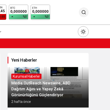
IN
BTC
ETH
,45
0,000000
0,000000
0.88
%0
%0
Yeni Haberler
Gündüz Modu
Gündüz modunu seçin.
Kurumsal Haberler
Media OutReach Newswire, ABD
Dağıtım Ağını ve Yapay Zekâ
Gece Modu
Görünürlüğünü Güçlendiriyor
Gece modunu seçin.
2 hafta önce