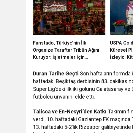
Fanstado, Türkiye’nin İlk
USPA Gold 
Organize Taraftar Tribün Ağını
Küresel P
Kuruyor: İşletmeler İçin
İzleyici Ki
Başvurular Açıldı
Duran Tarihe Geçti
Son haftaların formda i
haftadaki Beşiktaş derbisinin 83. dakikasın
Süper Lig’deki ilk iki golünü Galatasaray ve
futbolcu unvanını elde etti.
Talisca ve En-Nesyri’den Katkı
Takımın fin
verdi. 10. haftadaki Gaziantep FK maçında Tal
13. haftadaki 5-2’lik Rizespor galibiyetinde 