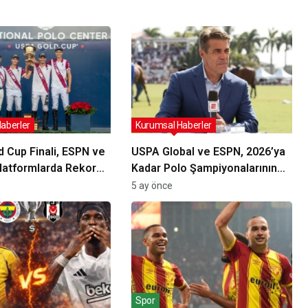
aberler
Kurumsal Haberler
 Cup Finali, ESPN ve
USPA Global ve ESPN, 2026’ya
latformlarda Rekor
Kadar Polo Şampiyonalarının
itlesine Ulaştı
Yayın Hakları İçin Anlaşmasını
5 ay önce
Genişletti
Spor