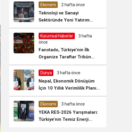
Sistem Modu
Ekonomi
2 hafta önce
Sistem modunu seçin.
Teknoloji ve Sanayi
Sektöründe Yeni Yatırım
Dönemi Başladı
Kurumsal Haberler
3 hafta
önce
Fanstado, Türkiye’nin İlk
Organize Taraftar Tribün
Ağını Kuruyor: İşletmeler İçin
Başvurular Açıldı
Dünya
3 hafta önce
Nepal, Ekonomik Dönüşüm
İçin 10 Yıllık Verimlilik Planını
Uygulamaya Koyuyor mu?
Ekonomi
3 hafta önce
YEKA RES-2026 Yarışmaları:
Türkiye’nin Temiz Enerji
Üretiminde Stratejik Bir Fırsat