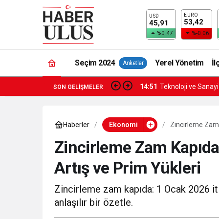
EURO
USD
53,42
45,91
%0.47
%-0.06
Seçim 2024
Yerel Yönetim
İl
Anketler
14:51
Teknoloji ve Sanay
SON GELIŞMELER
Haberler
Ekonomi
Zincirleme Zam 
Zincirleme Zam Kapıda
Artış ve Prim Yükleri
Zincirleme zam kapıda: 1 Ocak 2026 iti
anlaşılır bir özetle.