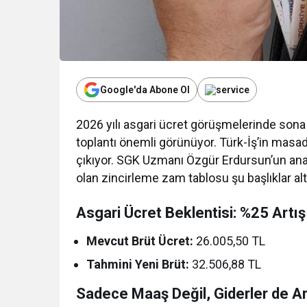
Google'da Abone Ol
2026 yılı asgari ücret görüşmelerinde sona y
Kur
toplantı önemli görünüyor. Türk-İş’in mas
çıkıyor. SGK Uzmanı Özgür Erdursun’un anal
olan zincirleme zam tablosu şu başlıklar alt
Asgari Ücret Beklentisi: %25 Artış
Mevcut Brüt Ücret:
26.005,50 TL
Tahmini Yeni Brüt:
32.506,88 TL
Sadece Maaş Değil, Giderler de Ar