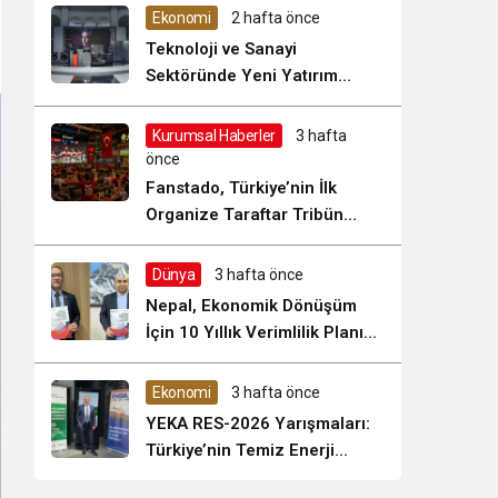
Sistem Modu
Ekonomi
2 hafta önce
Sistem modunu seçin.
Teknoloji ve Sanayi
Sektöründe Yeni Yatırım
Dönemi Başladı
Kurumsal Haberler
3 hafta
önce
Fanstado, Türkiye’nin İlk
Organize Taraftar Tribün
Ağını Kuruyor: İşletmeler İçin
Başvurular Açıldı
Dünya
3 hafta önce
Nepal, Ekonomik Dönüşüm
İçin 10 Yıllık Verimlilik Planını
Uygulamaya Koyuyor mu?
Ekonomi
3 hafta önce
YEKA RES-2026 Yarışmaları:
Türkiye’nin Temiz Enerji
Üretiminde Stratejik Bir Fırsat