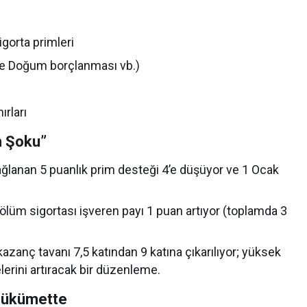
igorta primleri
 ve Doğum borçlanması vb.)
ırları
m Şoku”
ağlanan 5 puanlık prim desteği 4’e düşüyor ve 1 Ocak
e ölüm sigortası işveren payı 1 puan artıyor (toplamda 3
azanç tavanı 7,5 katından 9 katına çıkarılıyor; yüksek
erini artıracak bir düzenleme.
 Hükümette