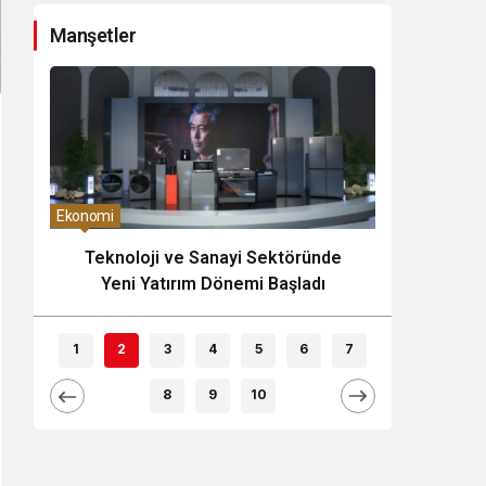
Olarak Değerlendiriliyor
Manşetler
Kurumsal Haberler
anayi Sektöründe
Fanstado, Türkiye’nin İlk Organi
 Dönemi Başladı
Taraftar Tribün Ağını Kuruyor:
İşletmeler İçin Başvurular Açıld
1
2
3
4
5
6
7
8
9
10