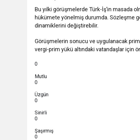
Bu yılki görüşmelerde Türk-İş’in masada 
hükümete yönelmiş durumda. Sözleşme görü
dinamiklerini değiştirebilir.
Görüşmelerin sonucu ve uygulanacak prim d
vergi-prim yükü altındaki vatandaşlar için ön
0
Mutlu
0
Üzgün
0
Sinirli
0
Şaşırmış
0