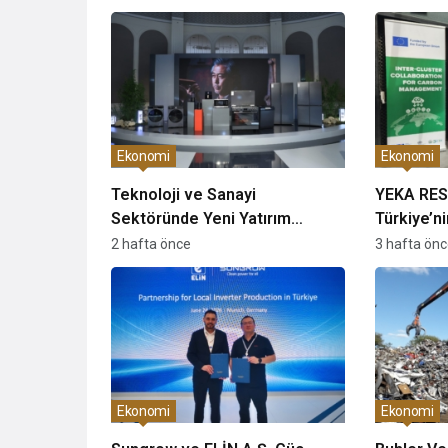
Ekonomi
Ekonomi
Teknoloji ve Sanayi
YEKA RES-
Sektöründe Yeni Yatırım
Türkiye’n
Dönemi Başladı
Üretiminde
2 hafta önce
3 hafta ön
Olarak De
Ekonomi
Ekonomi