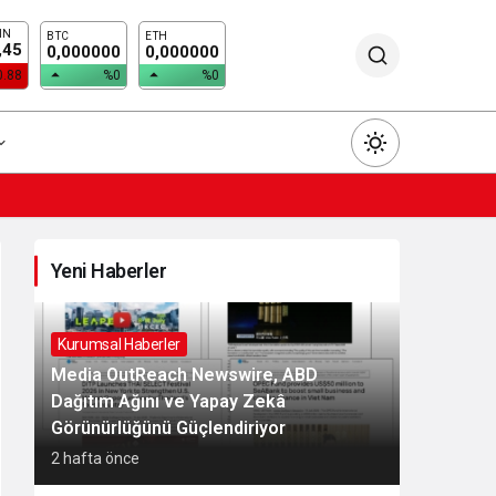
IN
BTC
ETH
,45
0,000000
0,000000
0.88
%0
%0
Yeni Haberler
Gündüz Modu
Gündüz modunu seçin.
Kurumsal Haberler
Media OutReach Newswire, ABD
Dağıtım Ağını ve Yapay Zekâ
Gece Modu
Görünürlüğünü Güçlendiriyor
Gece modunu seçin.
2 hafta önce