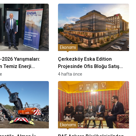
Ekonomi
2026 Yarışmaları:
Çerkezköy Eska Edition
in Temiz Enerji
Projesinde Ofis Bloğu Satış
 Stratejik Bir Fırsat
Süreci Başladı
ce
4 hafta önce
ğerlendiriliyor
Ekonomi