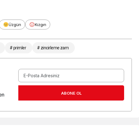
Üzgün
Kızgın
# primler
# zincirleme zam
ABONE OL
en