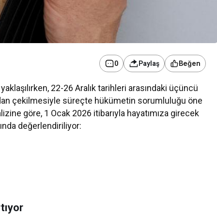
Beğen
0
Paylaş
aklaşılırken, 22-26 Aralık tarihleri arasındaki üçüncü
umsal Haberler
Ekonomi
adan çekilmesiyle süreçte hükümetin sorumluluğu öne
izine göre, 1 Ocak 2026 itibarıyla hayatımıza girecek
Media OutReach Newswire, ABD
Teknoloji ve S
ında değerlendiriliyor:
Dağıtım Ağını ve Yapay Zekâ
Yeni Yatırım
Görünürlüğünü Güçlendiriyor
tıyor