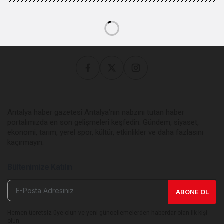
Antalya haber gazetesi Antalya’nın nabzını tutan haber
portalımızda en son gelişmeleri keşfedin. Gündem, siyaset,
ekonomi, tarım, yerel spor, kültür, etkinlikler ve daha fazlasını
kaçırmayın.
Bültenimize Katılın
ABONE OL
Hemen ücretsiz üye olun ve yeni güncellemelerden haberdar olan ilk kişi
olun.