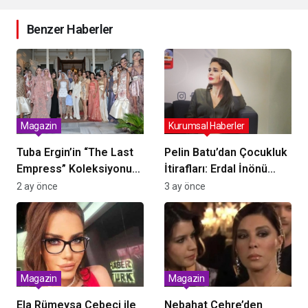
Benzer Haberler
Magazin
Kurumsal Haberler
Tuba Ergin’in “The Last
Pelin Batu’dan Çocukluk
Empress” Koleksiyonu
İtirafları: Erdal İnönü
Büyükada’da Tanıtıldı:
Hayranlığı
2 ay önce
3 ay önce
Tarih ve Zarafet Buluştu
Magazin
Magazin
Ela Rümeysa Cebeci ile
Nebahat Çehre’den