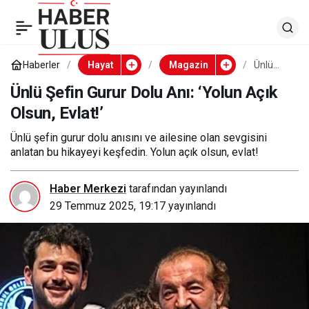
Ünlü Şefin Gurur Dolu
0
Anı: ‘Yolun Açık Olsun,
Haberler
Hayat
Magazin
Ünlü
Şefin
Gurur
Ünlü Şefin Gurur Dolu Anı: ‘Yolun Açık
Evlat!’
Dolu Anı:
Olsun, Evlat!’
‘Yolun
Açık
Olsun,
Ünlü şefin gurur dolu anısını ve ailesine olan sevgisini
Evlat!’
anlatan bu hikayeyi keşfedin. Yolun açık olsun, evlat!
Haber Merkezi
tarafından yayınlandı
29 Temmuz 2025, 19:17
yayınlandı