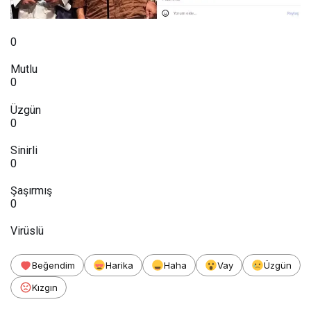
0
Mutlu
0
Üzgün
0
Sinirli
0
Şaşırmış
0
Virüslü
Beğendim
Harika
Haha
Vay
Üzgün
Kızgın