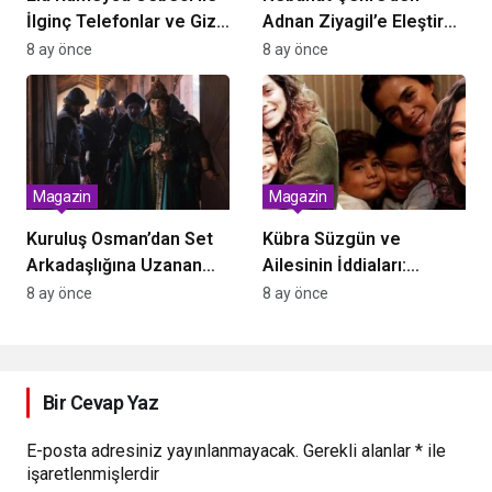
İlginç Telefonlar ve Gizli
Adnan Ziyagil’e Eleştirel
Arşiv İddiaları Sarsıyor
Vurguyla Aşkın Aile
8 ay önce
8 ay önce
Dengesi: “Genç Kadınla
Evleniyorsun, Evde
Yakışıklı Yeğen Var”
Magazin
Magazin
Kuruluş Osman’dan Set
Kübra Süzgün ve
Arkadaşlığına Uzanan
Ailesinin İddiaları:
Sıradışı Aşk: Deniz Barut
Dolandırıcılık ve Suç
8 ay önce
8 ay önce
ve Yüksel Aksu’nun Gizli
Örgütü İddialarında Yeni
Nikahı
Gelişmeler
Bir Cevap Yaz
E-posta adresiniz yayınlanmayacak.
Gerekli alanlar
*
ile
işaretlenmişlerdir