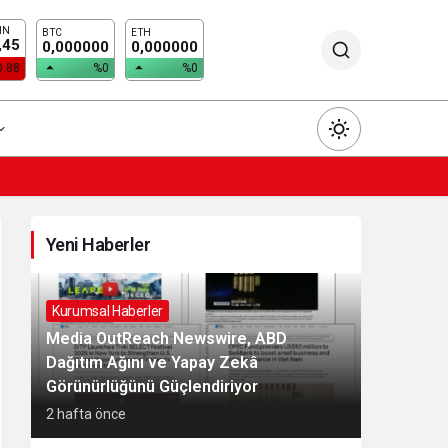
IN
BTC
ETH
,45
0,000000
0,000000
0.88
%0
%0
Yeni Haberler
Gündüz Modu
Gündüz modunu seçin.
Kurumsal Haberler
Media OutReach Newswire, ABD
Dağıtım Ağını ve Yapay Zekâ
Gece Modu
Görünürlüğünü Güçlendiriyor
Gece modunu seçin.
2 hafta önce