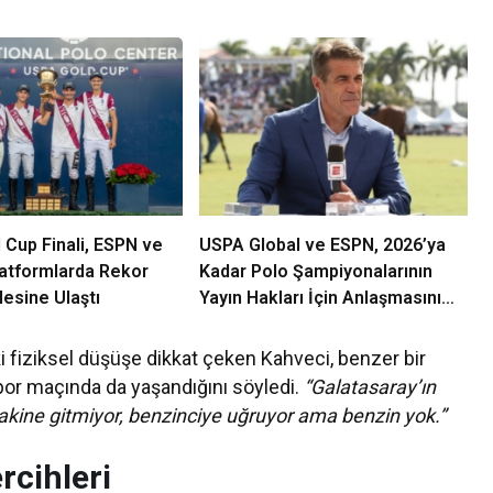
Cup Finali, ESPN ve
USPA Global ve ESPN, 2026’ya
latformlarda Rekor
Kadar Polo Şampiyonalarının
tlesine Ulaştı
Yayın Hakları İçin Anlaşmasını
Genişletti
 fiziksel düşüşe dikkat çeken Kahveci, benzer bir
r maçında da yaşandığını söyledi.
“Galatasaray’ın
Makine gitmiyor, benzinciye uğruyor ama benzin yok.”
rcihleri