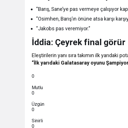
“Barış, Sane’ye pas vermeye çalışıyor kapt
“Osimhen, Barış’ın önüne atsa karşı karşıy
“Jakobs pas veremiyor.”
İddia: Çeyrek final görür
Eleştirilerin yanı sıra takımın ilk yarıdaki po
“İlk yarıdaki Galatasaray oyunu Şampiyonl
0
Mutlu
0
Üzgün
0
Sinirli
0