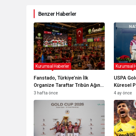
Benzer Haberler
Kurumsal Haberler
Kurumsal H
Fanstado, Türkiye’nin İlk
USPA Gold
Organize Taraftar Tribün Ağını
Küresel P
Kuruyor: İşletmeler İçin
İzleyici K
3 hafta önce
4 ay önce
Başvurular Açıldı