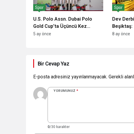
Spor
Spor
U.S. Polo Assn. Dubai Polo
Dev Derb
Gold Cup’ta Üçüncü Kez
Beşiktaş: 
Sponsor Oldu: Neden Önemli?
Noktalar
5 ay önce
8 ay önce
Bir Cevap Yaz
E-posta adresiniz yayınlanmayacak.
Gerekli alan
YORUMUNUZ
*
0
/30 karakter