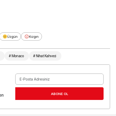
Üzgün
Kızgın
# Monaco
# Nihat Kahveci
ABONE OL
en