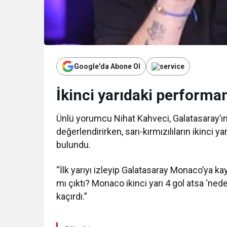
Google'da Abone Ol
İkinci yarıdaki performan
Ünlü yorumcu Nihat Kahveci, Galatasaray’ı
değerlendirirken, sarı-kırmızılıların ikinci
bulundu.
“İlk yarıyı izleyip Galatasaray Monaco’ya ka
mı çıktı? Monaco ikinci yarı 4 gol atsa ‘ned
kaçırdı.”