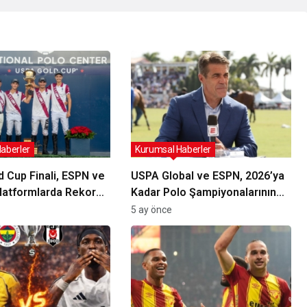
aberler
Kurumsal Haberler
 Cup Finali, ESPN ve
USPA Global ve ESPN, 2026’ya
latformlarda Rekor
Kadar Polo Şampiyonalarının
itlesine Ulaştı
Yayın Hakları İçin Anlaşmasını
5 ay önce
Genişletti