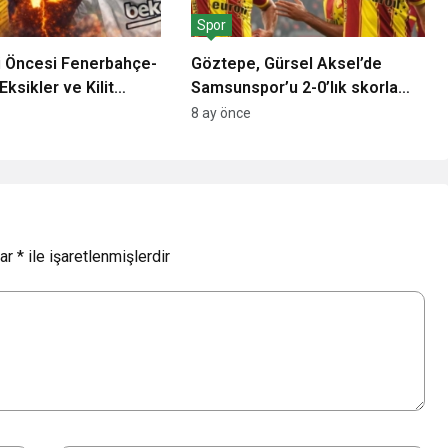
Spor
i Öncesi Fenerbahçe-
Göztepe, Gürsel Aksel’de
Eksikler ve Kilit
Samsunspor’u 2-0’lık skorla
geçerek 2025’i galibiyetle
8 ay önce
kapattı
lar
*
ile işaretlenmişlerdir