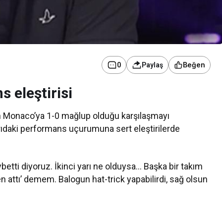
Beğen
0
Paylaş
s eleştirisi
Kurumsal Haberler
Ekonomi
n Monaco’ya 1-0 mağlup olduğu karşılaşmayı
Media OutReach Newswire, ABD
Tekno
 yarıdaki performans uçurumuna sert eleştirilerde
Dağıtım Ağını ve Yapay Zekâ
Yen
Görünürlüğünü Güçlendiriyor
ybetti diyoruz. İkinci yarı ne olduysa… Başka bir takım
en attı’ demem. Balogun hat-trick yapabilirdi, sağ olsun