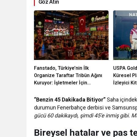
Göz Atın
Fanstado, Türkiye’nin İlk
USPA Gold 
Organize Taraftar Tribün Ağını
Küresel P
Kuruyor: İşletmeler İçin
İzleyici Ki
Başvurular Açıldı
“Benzin 45 Dakikada Bitiyor”
Saha içindeki
durumun Fenerbahçe derbisi ve Samsunspo
gücü 60 dakikaydı, şimdi 45’e inmiş gibi. 
Bireysel hatalar ve pas te