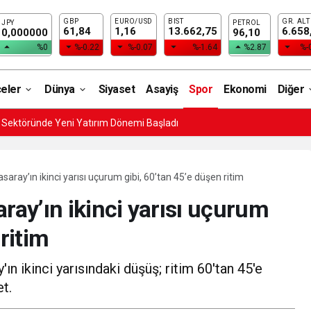
GBP
EURO/USD
BIST
GR. ALT
JPY
PETROL
61,84
1,16
13.662,75
6.658
0,000000
96,10
%0
%-0.22
%-0.07
%-1.64
%2.87
%-
çeler
Dünya
Siyaset
Asayiş
Spor
Ekonomi
Diğer
i Sektöründe Yeni Yatırım Dönemi Başladı
saray’ın ikinci yarısı uçurum gibi, 60’tan 45’e düşen ritim
ray’ın ikinci yarısı uçurum
 ritim
ın ikinci yarısındaki düşüş; ritim 60'tan 45'e
et.