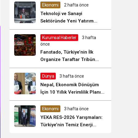
Sistem Modu
Ekonomi
2 hafta önce
Sistem modunu seçin.
Teknoloji ve Sanayi
Sektöründe Yeni Yatırım
Dönemi Başladı
Kurumsal Haberler
3 hafta
önce
Fanstado, Türkiye’nin İlk
Organize Taraftar Tribün
Ağını Kuruyor: İşletmeler İçin
Başvurular Açıldı
Dünya
3 hafta önce
Nepal, Ekonomik Dönüşüm
İçin 10 Yıllık Verimlilik Planını
Uygulamaya Koyuyor mu?
Ekonomi
3 hafta önce
YEKA RES-2026 Yarışmaları:
Türkiye’nin Temiz Enerji
Üretiminde Stratejik Bir Fırsat