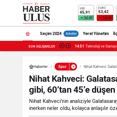
EURO
USD
53,42
45,91
%0.47
%-0.06
Seçim 2024
Yerel Yönetim
İl
Anketler
14:51
Teknoloji ve Sanay
SON GELIŞMELER
Haberler
Spor
Nihat Kahveci: Galata
Nihat Kahveci: Galatasa
gibi, 60’tan 45’e düşen
Nihat Kahveci'nin analiziyle Galatasaray'
inerken neler oldu, kolayca anlaşılır öz