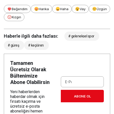
Beğendim
Harika
Haha
Vay
Üzgün
Kızgın
Haberle ilgili daha fazlası:
# geleneksel spor
# güreş
# keçiören
Tamamen
Ücretsiz Olarak
Bültenimize
Abone Olabilirsin
Yeni haberlerden
ABONE OL
haberdar olmak için
fırsatı kaçırma ve
ücretsiz e-posta
aboneliğini hemen