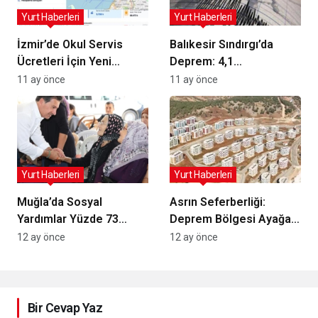
Yurt Haberleri
Yurt Haberleri
İzmir’de Okul Servis
Balıkesir Sındırgı’da
Ücretleri İçin Yeni
Deprem: 4,1
Hesaplama Web Sitesi
Büyüklüğünde Sallantı
11 ay önce
11 ay önce
Hizmete Girdi
ve Gelişmeler
Yurt Haberleri
Yurt Haberleri
Muğla’da Sosyal
Asrın Seferberliği:
Yardımlar Yüzde 73
Deprem Bölgesi Ayağa
Artışla Desteklere
Kalkıyor!
12 ay önce
12 ay önce
Yansıdı
Bir Cevap Yaz