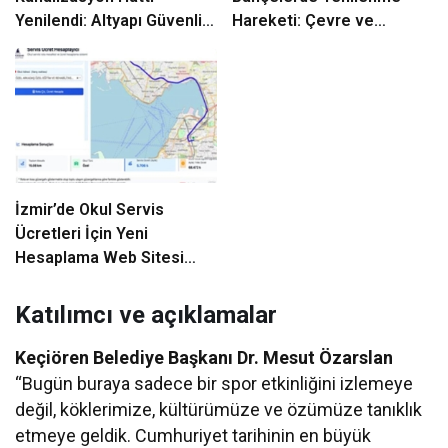
Yenilendi: Altyapı Güvenliği
Hareketi: Çevre ve
ve Sürdürülebilirlik için
Güvenlik İçin Budama ve
Adım
Onarım Atölyesi
İzmir’de Okul Servis
Ücretleri İçin Yeni
Hesaplama Web Sitesi
Hizmete Girdi
Katılımcı ve açıklamalar
Keçiören Belediye Başkanı Dr. Mesut Özarslan
“Bugün buraya sadece bir spor etkinliğini izlemeye
değil, köklerimize, kültürümüze ve özümüze tanıklık
etmeye geldik. Cumhuriyet tarihinin en büyük