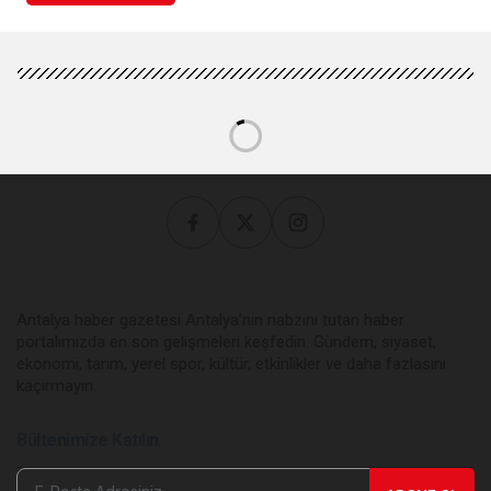
Antalya haber gazetesi Antalya’nın nabzını tutan haber
portalımızda en son gelişmeleri keşfedin. Gündem, siyaset,
ekonomi, tarım, yerel spor, kültür, etkinlikler ve daha fazlasını
kaçırmayın.
Bültenimize Katılın