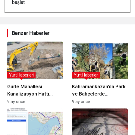
başlat.
Benzer Haberler
Yurt Haberleri
Yurt Haberleri
Gürle Mahallesi
Kahramankazan’da Park
Kanalizasyon Hattı
ve Bahçelerde
Yenilendi: Altyapı
Yenilenme Hareketi:
9 ay önce
9 ay önce
Güvenliği ve
Çevre ve Güvenlik İçin
Sürdürülebilirlik için
Budama ve Onarım
Adım
Atölyesi