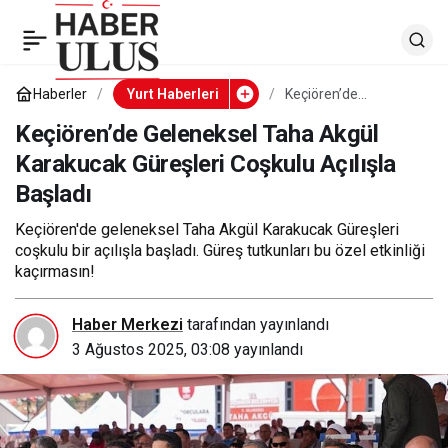
Keçiören’de Geleneksel
0
Taha Akgül Karakucak
Haberler
Yurt Haberleri
Keçiören’de
Geleneksel Taha
Akgül Karakucak
Keçiören’de Geleneksel Taha Akgül
Güreşleri Coşkulu
Güreşleri Coşkulu
Karakucak Güreşleri Coşkulu Açılışla
Açılışla Başladı
Başladı
Açılışla Başladı
Keçiören'de geleneksel Taha Akgül Karakucak Güreşleri
coşkulu bir açılışla başladı. Güreş tutkunları bu özel etkinliği
kaçırmasın!
Haber Merkezi
tarafından yayınlandı
3 Ağustos 2025, 03:08
yayınlandı