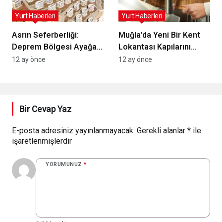
Yurt Haberleri
Yurt Haberleri
Asrın Seferberliği:
Muğla’da Yeni Bir Kent
Deprem Bölgesi Ayağa
Lokantası Kapılarını
Kalkıyor!
Açıyor!
12 ay önce
12 ay önce
Bir Cevap Yaz
E-posta adresiniz yayınlanmayacak.
Gerekli alanlar
*
ile
işaretlenmişlerdir
YORUMUNUZ
*