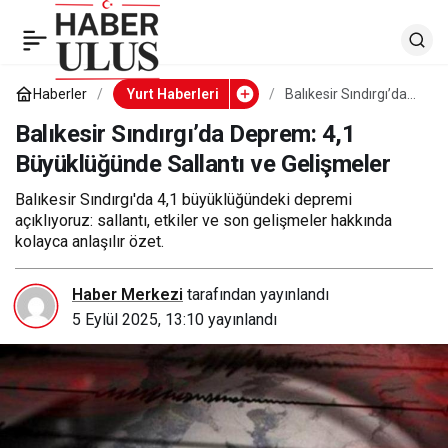
Balıkesir Sındırgı’da
0
Deprem: 4,1
Haberler
Yurt Haberleri
Balıkesir Sındırgı’da
Deprem: 4,1
Büyüklüğünde
Balıkesir Sındırgı’da Deprem: 4,1
Büyüklüğünde Sallantı
Sallantı ve Gelişmeler
Büyüklüğünde Sallantı ve Gelişmeler
ve Gelişmeler
Balıkesir Sındırgı'da 4,1 büyüklüğündeki depremi
açıklıyoruz: sallantı, etkiler ve son gelişmeler hakkında
kolayca anlaşılır özet.
Haber Merkezi
tarafından yayınlandı
5 Eylül 2025, 13:10
yayınlandı