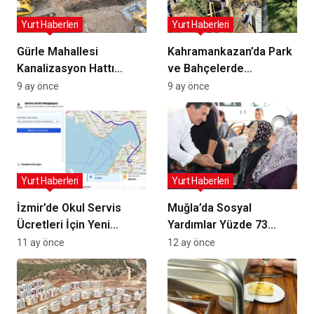
Yurt Haberleri
Yurt Haberleri
Gürle Mahallesi
Kahramankazan’da Park
Kanalizasyon Hattı
ve Bahçelerde
Yenilendi: Altyapı
Yenilenme Hareketi:
9 ay önce
9 ay önce
Güvenliği ve
Çevre ve Güvenlik İçin
Sürdürülebilirlik için
Budama ve Onarım
Adım
Atölyesi
Yurt Haberleri
Yurt Haberleri
İzmir’de Okul Servis
Muğla’da Sosyal
Ücretleri İçin Yeni
Yardımlar Yüzde 73
Hesaplama Web Sitesi
Artışla Desteklere
11 ay önce
12 ay önce
Hizmete Girdi
Yansıdı