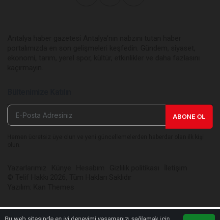
Antalya haber gazetesi Antalya’nın nabzını tutan haber
portalımızda en son gelişmeleri keşfedin. Gündem, siyaset,
ekonomi, tarım, yerel spor, kültür, etkinlikler ve daha fazlasını
kaçırmayın.
Bültenimize Katılın
ABONE OL
Hemen ücretsiz üye olun ve yeni güncellemelerden haberdar olan ilk kişi
olun.
Yazarlarımız
Künye
Hesabım
Gizlilik politikası
İletişim
© Telif Hakkı 2026, Tüm Hakları Saklıdır
Yazılım:
Kan Themes
Bu web sitesinde en iyi deneyimi yaşamanızı sağlamak için