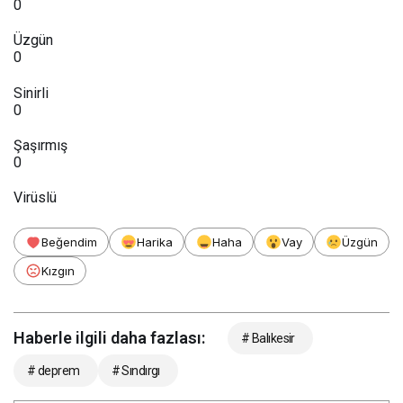
0
Üzgün
0
Sinirli
0
Şaşırmış
0
Virüslü
Beğendim
Harika
Haha
Vay
Üzgün
Kızgın
Haberle ilgili daha fazlası:
# Balıkesir
# deprem
# Sındırgı