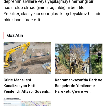
depremin sivillere veya yapılaşmaya herhangi bir
hasar olup olmadığının araştırıldığını belirtildi.
Yetkililer, olası yıkıcı sonuçlara karşı teyakkuz halinde
olduklarını ifade etti.
Göz Atın
Gürle Mahallesi
Kahramankazan’da Park ve
Kanalizasyon Hattı
Bahçelerde Yenilenme
Yenilendi: Altyapı Güvenliği
Hareketi: Çevre ve
ve Sürdürülebilirlik için
Güvenlik İçin Budama ve
Adım
Onarım Atölyesi