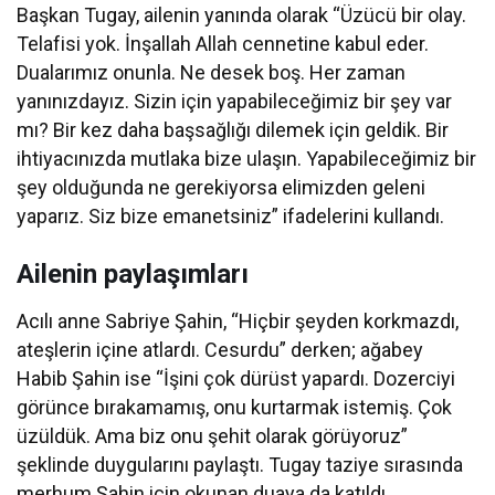
Başkan Tugay, ailenin yanında olarak “Üzücü bir olay.
Telafisi yok. İnşallah Allah cennetine kabul eder.
Dualarımız onunla. Ne desek boş. Her zaman
yanınızdayız. Sizin için yapabileceğimiz bir şey var
mı? Bir kez daha başsağlığı dilemek için geldik. Bir
ihtiyacınızda mutlaka bize ulaşın. Yapabileceğimiz bir
şey olduğunda ne gerekiyorsa elimizden geleni
yaparız. Siz bize emanetsiniz” ifadelerini kullandı.
Ailenin paylaşımları
Acılı anne Sabriye Şahin, “Hiçbir şeyden korkmazdı,
ateşlerin içine atlardı. Cesurdu” derken; ağabey
Habib Şahin ise “İşini çok dürüst yapardı. Dozerciyi
görünce bırakamamış, onu kurtarmak istemiş. Çok
üzüldük. Ama biz onu şehit olarak görüyoruz”
şeklinde duygularını paylaştı. Tugay taziye sırasında
merhum Şahin için okunan duaya da katıldı.