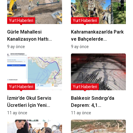
Yurt Haberleri
Yurt Haberleri
Gürle Mahallesi
Kahramankazan’da Park
Kanalizasyon Hattı
ve Bahçelerde
Yenilendi: Altyapı
Yenilenme Hareketi:
9 ay önce
9 ay önce
Güvenliği ve
Çevre ve Güvenlik İçin
Sürdürülebilirlik için
Budama ve Onarım
Adım
Atölyesi
Yurt Haberleri
Yurt Haberleri
İzmir’de Okul Servis
Balıkesir Sındırgı’da
Ücretleri İçin Yeni
Deprem: 4,1
Hesaplama Web Sitesi
Büyüklüğünde Sallantı
11 ay önce
11 ay önce
Hizmete Girdi
ve Gelişmeler