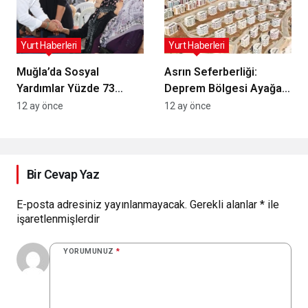
Yurt Haberleri
Yurt Haberleri
Muğla’da Sosyal
Asrın Seferberliği:
Yardımlar Yüzde 73
Deprem Bölgesi Ayağa
Artışla Desteklere
Kalkıyor!
12 ay önce
12 ay önce
Yansıdı
Bir Cevap Yaz
E-posta adresiniz yayınlanmayacak.
Gerekli alanlar
*
ile
işaretlenmişlerdir
YORUMUNUZ
*