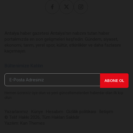
Antalya haber gazetesi Antalya’nın nabzını tutan haber
portalımızda en son gelişmeleri keşfedin. Gündem, siyaset,
ekonomi, tarım, yerel spor, kültür, etkinlikler ve daha fazlasını
kaçırmayın.
Bültenimize Katılın
ABONE OL
Hemen ücretsiz üye olun ve yeni güncellemelerden haberdar olan ilk kişi
olun.
Yazarlarımız
Künye
Hesabım
Gizlilik politikası
İletişim
© Telif Hakkı 2026, Tüm Hakları Saklıdır
Yazılım:
Kan Themes