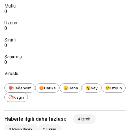
Mutlu
0
Üzgün
0
Sinirli
0
Şaşırmış
0
Virüslü
Beğendim
Harika
Haha
Vay
Üzgün
Kızgın
Haberle ilgili daha fazlası:
# İzmir
# Ragıp Şahin
# Tugay