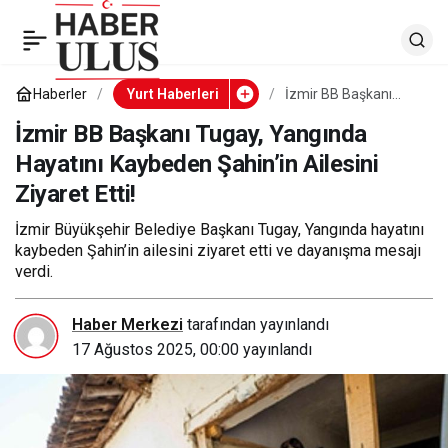
İzmir BB Başkanı Tugay,
0
Yangında Hayatını
Haberler
Yurt Haberleri
İzmir BB Başkanı
Tugay, Yangında
Hayatını Kaybeden
İzmir BB Başkanı Tugay, Yangında
Kaybeden Şahin’in
Şahin’in Ailesini
Hayatını Kaybeden Şahin’in Ailesini
Ziyaret Etti!
Ziyaret Etti!
Ailesini Ziyaret Etti!
İzmir Büyükşehir Belediye Başkanı Tugay, Yangında hayatını
kaybeden Şahin’in ailesini ziyaret etti ve dayanışma mesajı
verdi.
Haber Merkezi
tarafından yayınlandı
17 Ağustos 2025, 00:00
yayınlandı