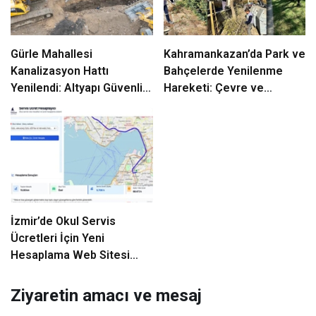
Gürle Mahallesi
Kahramankazan’da Park ve
Kanalizasyon Hattı
Bahçelerde Yenilenme
Yenilendi: Altyapı Güvenliği
Hareketi: Çevre ve
ve Sürdürülebilirlik için
Güvenlik İçin Budama ve
Adım
Onarım Atölyesi
İzmir’de Okul Servis
Ücretleri İçin Yeni
Hesaplama Web Sitesi
Hizmete Girdi
Ziyaretin amacı ve mesaj