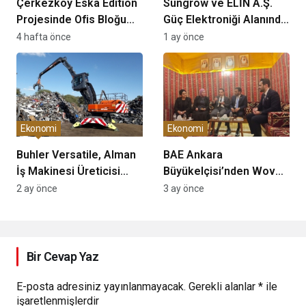
Çerkezköy Eska Edition
Sungrow ve ELİN A.Ş.
Projesinde Ofis Bloğu
Güç Elektroniği Alanında
Satış Süreci Başladı
Stratejik İş Birliği
4 hafta önce
1 ay önce
Protokolü İmzaladı
Ekonomi
Ekonomi
Buhler Versatile, Alman
BAE Ankara
İş Makinesi Üreticisi
Büyükelçisi’nden Woven
ATLAS’ı Devralıyor mu?
Global’e Özel Davet:
2 ay önce
3 ay önce
Türkiye-BAE Ekonomik
İlişkilerinde 40 Milyar
Dolarlık Hedef
Vurgulandı
Bir Cevap Yaz
E-posta adresiniz yayınlanmayacak.
Gerekli alanlar
*
ile
işaretlenmişlerdir