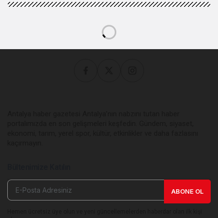
Antalya haber gazetesi Antalya’nın nabzını tutan haber
portalımızda en son gelişmeleri keşfedin. Gündem, siyaset,
ekonomi, tarım, yerel spor, kültür, etkinlikler ve daha fazlasını
kaçırmayın.
Bültenimize Katılın
ABONE OL
Hemen ücretsiz üye olun ve yeni güncellemelerden haberdar olan ilk kişi