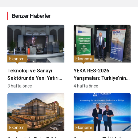
Benzer Haberler
Ekonomi
Ekonomi
Teknoloji ve Sanayi
YEKA RES-2026
Sektöründe Yeni Yatırım
Yarışmaları: Türkiye’nin
Dönemi Başladı
Temiz Enerji Üretiminde
3 hafta önce
4 hafta önce
Stratejik Bir Fırsat
Olarak Değerlendiriliyor
Ekonomi
Ekonomi