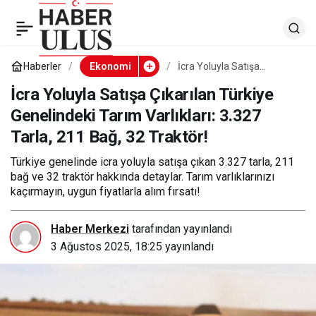
İcra Yoluyla Satışa
0
Çıkarılan Türkiye
Haberler
Ekonomi
İcra Yoluyla Satışa
Çıkarılan Türkiye
Genelindeki Tarım
İcra Yoluyla Satışa Çıkarılan Türkiye
Genelindeki Tarım
Varlıkları: 3.327 Tarla, 211
Genelindeki Tarım Varlıkları: 3.327
Bağ, 32 Traktör!
Tarla, 211 Bağ, 32 Traktör!
Varlıkları: 3.327 Tarla,
Türkiye genelinde icra yoluyla satışa çıkan 3.327 tarla, 211
211 Bağ, 32 Traktör!
bağ ve 32 traktör hakkında detaylar. Tarım varlıklarınızı
kaçırmayın, uygun fiyatlarla alım fırsatı!
Haber Merkezi
tarafından yayınlandı
3 Ağustos 2025, 18:25
yayınlandı