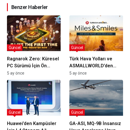
Benzer Haberler
Güncel
Güncel
Ragnarok Zero: Küresel
Türk Hava Yolları ve
PC Sürümü İçin Ön
ASMALLWORLD’den
Kayıtlar Başladı, Peki
Küresel Mil Ortaklığı:
5 ay önce
5 ay önce
Neler Sunuyor?
Üyelere 500 Bin Mil
Fırsatı!
Güncel
Güncel
Huawei’den Kampüsler
GA-ASI, MQ-9B İnsansız