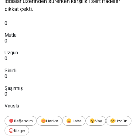
iddialar üzerinden sürerken karşılıklı sert ifadeler
dikkat çekti.
0
Mutlu
0
Üzgün
0
Sinirli
0
Şaşırmış
0
Virüslü
Beğendim
Harika
Haha
Vay
Üzgün
Kızgın