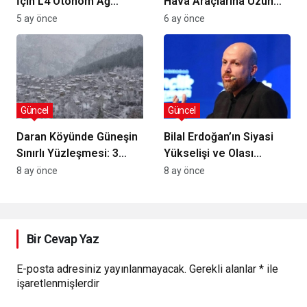
İçin L4 Otonom Ağ
Hava Araçlarına Uzun
Çözümü
Menzilli Silah
5 ay önce
6 ay önce
Entegrasyonu Başlatıyor
Güncel
Güncel
Daran Köyünde Güneşin
Bilal Erdoğan’ın Siyasi
Sınırlı Yüzleşmesi: 3
Yükselişi ve Olası
Saatlik Aydınlık Döngüsü
Cumhurbaşkanlığı
8 ay önce
8 ay önce
Adaylığına Yönelik Kulis
Tartışmaları
Bir Cevap Yaz
E-posta adresiniz yayınlanmayacak.
Gerekli alanlar
*
ile
işaretlenmişlerdir