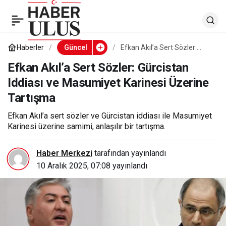
Efkan Akıl’a Sert
0
Sözler: Gürcistan
Haberler
Güncel
Efkan Akıl’a Sert Sözler:
Gürcistan Iddiası ve
Masumiyet Karinesi Üzerine
Efkan Akıl’a Sert Sözler: Gürcistan
Iddiası ve Masumiyet
Tartışma
Iddiası ve Masumiyet Karinesi Üzerine
Tartışma
Karinesi Üzerine
Efkan Akıl’a sert sözler ve Gürcistan iddiası ile Masumiyet
Tartışma
Karinesi üzerine samimi, anlaşılır bir tartışma.
Haber Merkezi
tarafından yayınlandı
10 Aralık 2025, 07:08
yayınlandı