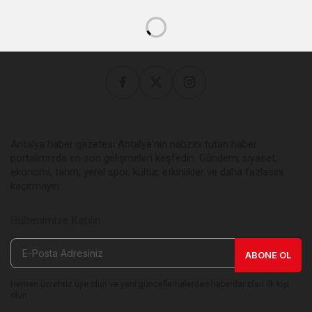
Antalya haber gazetesi Antalya’nın nabzını tutan haber
portalımızda en son gelişmeleri keşfedin. Gündem, siyaset,
ekonomi, tarım, yerel spor, kültür, etkinlikler ve daha fazlasını
kaçırmayın.
Bültenimize Katılın
ABONE OL
Hemen ücretsiz üye olun ve yeni güncellemelerden haberdar olan ilk kişi
olun.