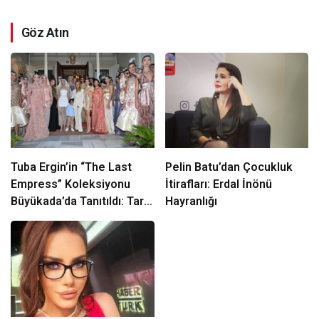
Göz Atın
Tuba Ergin’in “The Last
Pelin Batu’dan Çocukluk
Empress” Koleksiyonu
İtirafları: Erdal İnönü
Büyükada’da Tanıtıldı: Tarih
Hayranlığı
ve Zarafet Buluştu