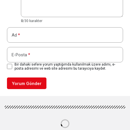
0
/30 karakter
Ad
*
E-Posta
*
Bir dahaki sefere yorum yaptığımda kullanılmak üzere adımı, e-
posta adresimi ve web site adresimi bu tarayıcıya kaydet.
Yorum Gönder