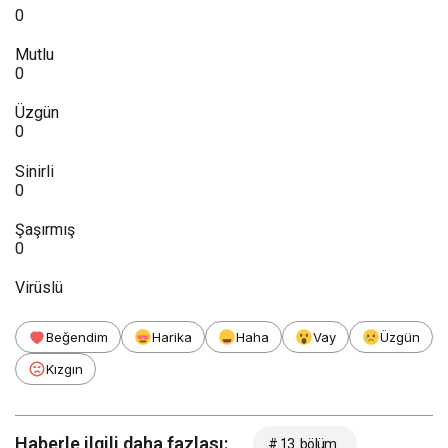
0
Mutlu
0
Üzgün
0
Sinirli
0
Şaşırmış
0
Virüslü
Beğendim
Harika
Haha
Vay
Üzgün
Kızgın
Haberle ilgili daha fazlası:
# 13. bölüm