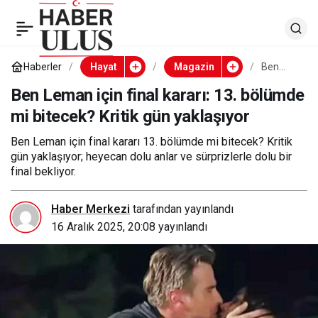
Ben Leman için final
0
kararı: 13. bölümde mi
Haberler
Hayat
Magazin
Ben
Leman
için final
Ben Leman için final kararı: 13. bölümde
bitecek? Kritik gün
kararı:
mi bitecek? Kritik gün yaklaşıyor
13.
bölümd
yaklaşıyor
e mi
Ben Leman için final kararı 13. bölümde mi bitecek? Kritik
bitecek?
gün yaklaşıyor; heyecan dolu anlar ve sürprizlerle dolu bir
Kritik
gün
final bekliyor.
yaklaşıy
or
Haber Merkezi
tarafından yayınlandı
16 Aralık 2025, 20:08
yayınlandı