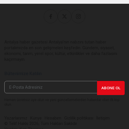
Antalya haber gazetesi Antalya’nın nabzını tutan haber
portalımızda en son gelişmeleri keşfedin. Gündem, siyaset,
ekonomi, tarım, yerel spor, kültür, etkinlikler ve daha fazlasını
kaçırmayın.
Bültenimize Katılın
ABONE OL
Hemen ücretsiz üye olun ve yeni güncellemelerden haberdar olan ilk kişi
olun.
Yazarlarımız
Künye
Hesabım
Gizlilik politikası
İletişim
© Telif Hakkı 2026, Tüm Hakları Saklıdır