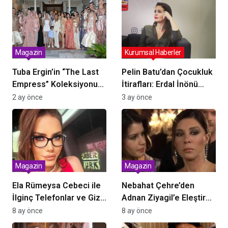
Magazin
Kurumsal Haberler
Tuba Ergin’in “The Last
Pelin Batu’dan Çocukluk
Empress” Koleksiyonu
İtirafları: Erdal İnönü
Büyükada’da Tanıtıldı:
Hayranlığı
2 ay önce
3 ay önce
Tarih ve Zarafet Buluştu
Magazin
Magazin
Ela Rümeysa Cebeci ile
Nebahat Çehre’den
İlginç Telefonlar ve Gizli
Adnan Ziyagil’e Eleştirel
Arşiv İddiaları Sarsıyor
Vurguyla Aşkın Aile
8 ay önce
8 ay önce
Dengesi: “Genç Kadınla