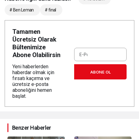
# Ben Leman
# final
Tamamen
Ücretsiz Olarak
Bültenimize
Abone Olabilirsin
Yeni haberlerden
ABONE OL
haberdar olmak için
fırsatı kaçırma ve
ücretsiz e-posta
aboneliğini hemen
başlat.
Benzer Haberler