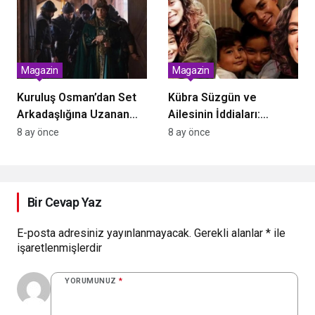
Evleniyorsun, Evde
Yakışıklı Yeğen Var”
Magazin
Magazin
Kuruluş Osman’dan Set
Kübra Süzgün ve
Arkadaşlığına Uzanan
Ailesinin İddiaları:
Sıradışı Aşk: Deniz Barut
Dolandırıcılık ve Suç
8 ay önce
8 ay önce
ve Yüksel Aksu’nun Gizli
Örgütü İddialarında Yeni
Nikahı
Gelişmeler
Bir Cevap Yaz
E-posta adresiniz yayınlanmayacak.
Gerekli alanlar
*
ile
işaretlenmişlerdir
YORUMUNUZ
*