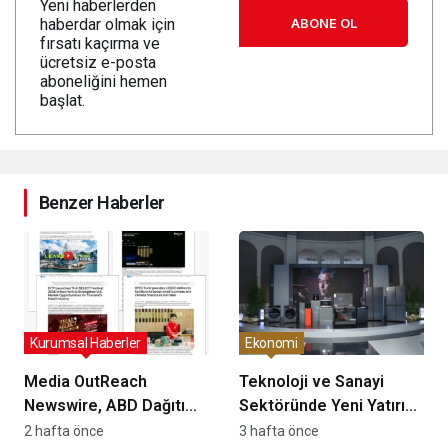
Yeni haberlerden
ABONE OL
haberdar olmak için
fırsatı kaçırma ve
ücretsiz e-posta
aboneliğini hemen
başlat.
Benzer Haberler
Kurumsal Haberler
Ekonomi
Media OutReach
Teknoloji ve Sanayi
Newswire, ABD Dağıtım
Sektöründe Yeni Yatırım
Ağını ve Yapay Zekâ
Dönemi Başladı
2 hafta önce
3 hafta önce