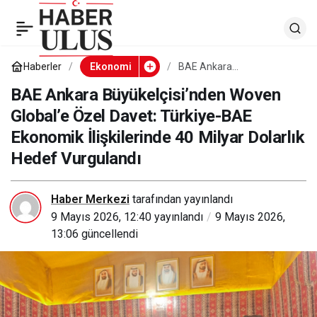
BAE Ankara
0
Büyükelçisi’nden
Haberler
Ekonomi
BAE Ankara
Büyükelçisi’nden Woven
Global’e Özel Davet:
BAE Ankara Büyükelçisi’nden Woven
Woven Global’e Özel
Türkiye-BAE Ekonomik
Global’e Özel Davet: Türkiye-BAE
İlişkilerinde 40 Milyar
Dolarlık Hedef Vurgulandı
Ekonomik İlişkilerinde 40 Milyar Dolarlık
Davet: Türkiye-BAE
Hedef Vurgulandı
Ekonomik İlişkilerinde
Haber Merkezi
tarafından yayınlandı
40 Milyar Dolarlık
9 Mayıs 2026, 12:40
yayınlandı
9 Mayıs 2026,
13:06
güncellendi
Hedef Vurgulandı