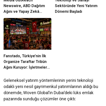
Media OutReach
Teknoloji ve Sanayi
Newswire, ABD Dağıtım
Sektöründe Yeni Yatırım
Ağını ve Yapay Zekâ
Dönemi Başladı
Görünürlüğünü
Güçlendiriyor
Fanstado, Türkiye’nin İlk
Organize Taraftar Tribün
Ağını Kuruyor: İşletmeler
İçin Başvurular Açıldı
Geleneksel yatırım yöntemlerinin yerini teknoloji
odaklı yeni nesil gayrimenkul yatırımlarının aldığı bu
dönemde, Woven Global’in Dubai’deki lüks emlak
pazarında sunduğu çözümler öne çıktı: