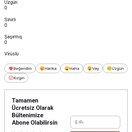
Üzgün
0
Sinirli
0
Şaşırmış
0
Virüslü
Beğendim
Harika
Haha
Vay
Üzgün
Kızgın
Tamamen
Ücretsiz Olarak
Bültenimize
Abone Olabilirsin