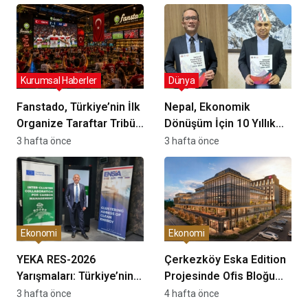
Görünürlüğünü
Güçlendiriyor
Kurumsal Haberler
Dünya
Fanstado, Türkiye’nin İlk
Nepal, Ekonomik
Organize Taraftar Tribün
Dönüşüm İçin 10 Yıllık
Ağını Kuruyor: İşletmeler
Verimlilik Planını
3 hafta önce
3 hafta önce
İçin Başvurular Açıldı
Uygulamaya Koyuyor
mu?
Ekonomi
Ekonomi
YEKA RES-2026
Çerkezköy Eska Edition
Yarışmaları: Türkiye’nin
Projesinde Ofis Bloğu
Temiz Enerji Üretiminde
Satış Süreci Başladı
3 hafta önce
4 hafta önce