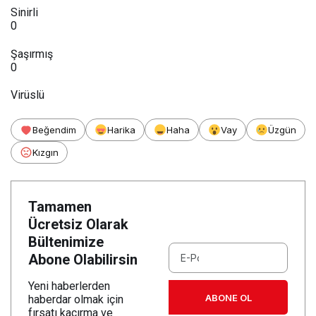
Sinirli
0
Şaşırmış
0
Virüslü
Beğendim
Harika
Haha
Vay
Üzgün
Kızgın
Tamamen
Ücretsiz Olarak
Bültenimize
Abone Olabilirsin
Yeni haberlerden
ABONE OL
haberdar olmak için
fırsatı kaçırma ve