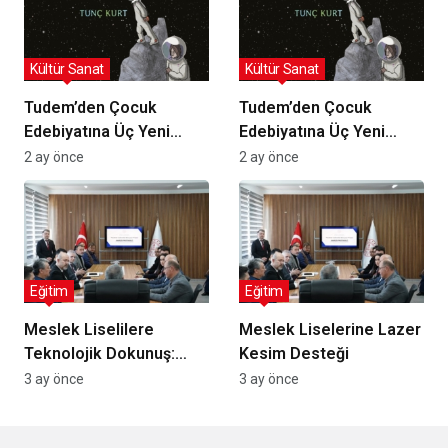
Kültür Sanat
Kültür Sanat
Tudem’den Çocuk
Tudem’den Çocuk
Edebiyatına Üç Yeni
Edebiyatına Üç Yeni
Roman: Ödüllü ve Aday
Ödüllü Roman: Okurları
2 ay önce
2 ay önce
Eserler Okurlarla
Bekliyor!
Buluşuyor
Eğitim
Eğitim
Meslek Liselilere
Meslek Liselerine Lazer
Teknolojik Dokunuş:
Kesim Desteği
Bodor Laser’dan Lazer
3 ay önce
3 ay önce
Kesim Makinesi Desteği