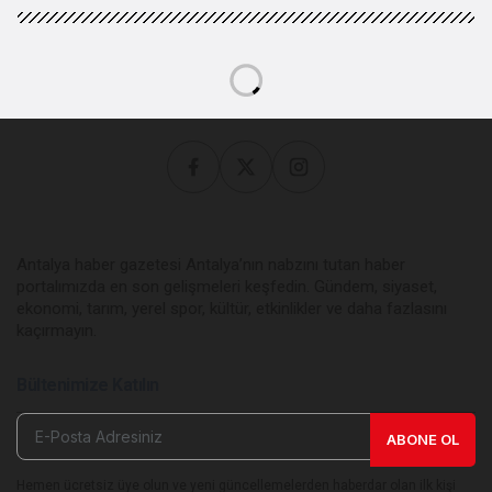
Antalya haber gazetesi Antalya’nın nabzını tutan haber
portalımızda en son gelişmeleri keşfedin. Gündem, siyaset,
ekonomi, tarım, yerel spor, kültür, etkinlikler ve daha fazlasını
kaçırmayın.
Bültenimize Katılın
ABONE OL
Hemen ücretsiz üye olun ve yeni güncellemelerden haberdar olan ilk kişi