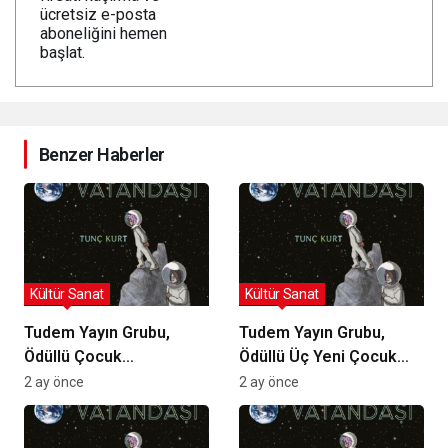
ücretsiz e-posta
aboneliğini hemen
başlat.
Benzer Haberler
Kültür Sanat
Kültür Sanat
Tudem Yayın Grubu,
Tudem Yayın Grubu,
Ödüllü Çocuk
Ödüllü Üç Yeni Çocuk
Romanlarını Okurlarla
Romanını Okurlarla
2 ay önce
2 ay önce
Buluşturuyor
Buluşturuyor