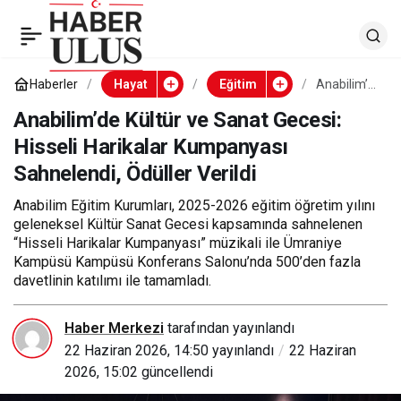
Anabilim’de Kültür ve
Sanat Gecesi: Hisseli
Haberler
Hayat
Eğitim
Anabilim’d
e Kültür ve
Sanat
Anabilim’de Kültür ve Sanat Gecesi:
Harikalar Kumpanyası
Gecesi:
Hisseli Harikalar Kumpanyası
Hisseli
Harikalar
Sahnelendi, Ödüller Verildi
Sahnelendi, Ödüller
Kumpanya
sı
Sahnelend
Anabilim Eğitim Kurumları, 2025-2026 eğitim öğretim yılını
i, Ödüller
Verildi
geleneksel Kültür Sanat Gecesi kapsamında sahnelenen
Verildi
“Hisseli Harikalar Kumpanyası” müzikali ile Ümraniye
Kampüsü Kampüsü Konferans Salonu’nda 500’den fazla
davetlinin katılımı ile tamamladı.
Haber Merkezi
tarafından yayınlandı
22 Haziran 2026, 14:50
yayınlandı
22 Haziran
2026, 15:02
güncellendi