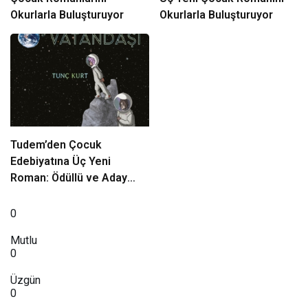
Okurlarla Buluşturuyor
Okurlarla Buluşturuyor
Tudem’den Çocuk
Edebiyatına Üç Yeni
Roman: Ödüllü ve Aday
Eserler Okurlarla
Buluşuyor
0
Mutlu
0
Üzgün
0