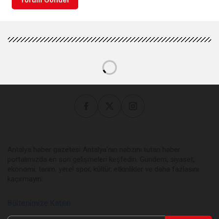
Antalya haber gazetesi Antalya’nın nabzını tutan haber
portalımızda en son gelişmeleri keşfedin. Gündem, siyaset,
ekonomi, tarım, yerel spor, kültür, etkinlikler ve daha fazlasını
kaçırmayın.
Bültenimize Katılın