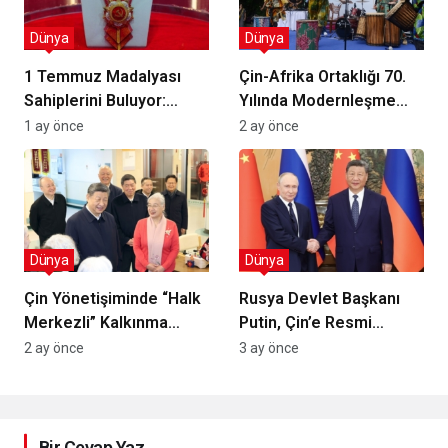
Dünya
Dünya
1 Temmuz Madalyası
Çin-Afrika Ortaklığı 70.
Sahiplerini Buluyor:
Yılında Modernleşme
Çin’de Halk Kahramanları
Hedefine Odaklanıyor
1 ay önce
2 ay önce
Ödüllendiriliyor
Dünya
Dünya
Çin Yönetişiminde “Halk
Rusya Devlet Başkanı
Merkezli” Kalkınma
Putin, Çin’e Resmi
Modelinin
Ziyarette Bulunacak:
2 ay önce
3 ay önce
Derinleştirilmesi
Stratejik Ortaklık ve
Ticari Bağlar Gözden
Geçirilecek
Bir Cevap Yaz