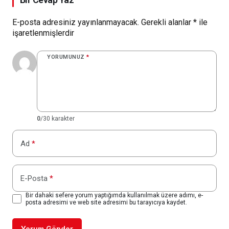
E-posta adresiniz yayınlanmayacak.
Gerekli alanlar
*
ile
işaretlenmişlerdir
YORUMUNUZ
*
0
/30 karakter
Ad
*
E-Posta
*
Bir dahaki sefere yorum yaptığımda kullanılmak üzere adımı, e-
posta adresimi ve web site adresimi bu tarayıcıya kaydet.
Yorum Gönder