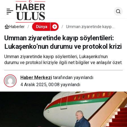
Umman ziyaretinde
0
kayıp söylentileri:
Haberler
Dünya
Umman ziyaretinde kayıp
söylentileri: Lukaşenko’nun
durumu ve protokol krizi
Umman ziyaretinde kayıp söylentileri:
Lukaşenko’nun durumu
Lukaşenko’nun durumu ve protokol krizi
ve protokol krizi
Umman ziyaretinde kayıp söylentileri, Lukaşenko’nun
durumu ve protokol kriziyle ilgili net bilgiler ve anlaşılır özet.
Haber Merkezi
tarafından yayınlandı
4 Aralık 2025, 00:08
yayınlandı