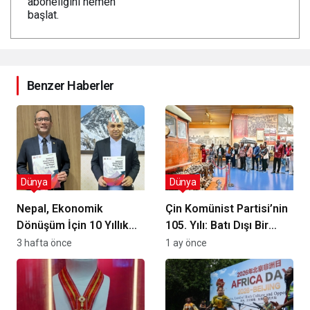
aboneliğini hemen
başlat.
Benzer Haberler
Dünya
Dünya
Nepal, Ekonomik
Çin Komünist Partisi’nin
Dönüşüm İçin 10 Yıllık
105. Yılı: Batı Dışı Bir
Verimlilik Planını
Kalkınma Modeli
3 hafta önce
1 ay önce
Uygulamaya Koyuyor
Tartışılıyor mu?
mu?