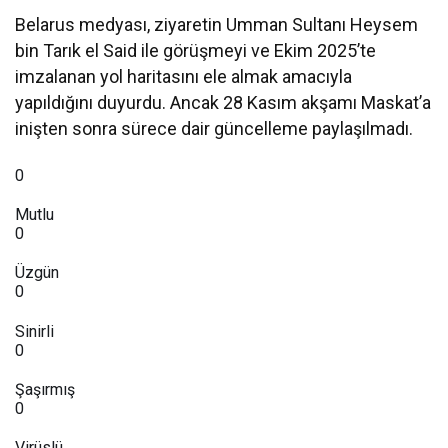
Belarus medyası, ziyaretin Umman Sultanı Heysem
bin Tarık el Said ile görüşmeyi ve Ekim 2025’te
imzalanan yol haritasını ele almak amacıyla
yapıldığını duyurdu. Ancak 28 Kasım akşamı Maskat’a
inişten sonra sürece dair güncelleme paylaşılmadı.
0
Mutlu
0
Üzgün
0
Sinirli
0
Şaşırmış
0
Virüslü