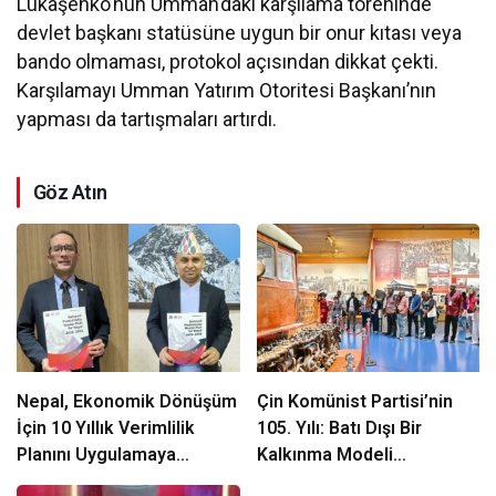
Lukaşenko’nun Umman’daki karşılama töreninde
devlet başkanı statüsüne uygun bir onur kıtası veya
bando olmaması, protokol açısından dikkat çekti.
Karşılamayı Umman Yatırım Otoritesi Başkanı’nın
yapması da tartışmaları artırdı.
Göz Atın
Nepal, Ekonomik Dönüşüm
Çin Komünist Partisi’nin
İçin 10 Yıllık Verimlilik
105. Yılı: Batı Dışı Bir
Planını Uygulamaya
Kalkınma Modeli
Koyuyor mu?
Tartışılıyor mu?