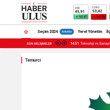
EURO
USD
53,42
45,91
%0.47
%-0.06
Seçim 2024
Yerel Yönetim
İl
Anketler
14:51
Teknoloji ve Sanay
SON GELIŞMELER
Temurci