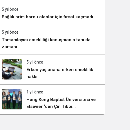
Sistem Modu
Görünürlüğünü Güçlendiriyor
Sistem modunu seçin.
5 yıl önce
Sağlık prim borcu olanlar için fırsat kaçmadı
5 yıl önce
Tamamlayıcı emekliliği konuşmanın tam da
zamanı
5 yıl önce
Erken yaşlanana erken emeklilik
hakkı
1 yıl önce
Hong Kong Baptist Üniversitesi ve
Elsevier ‘den Çin Tıbbı
Araştırmalarının Küresel
Büyümesini Gösteren Rapor