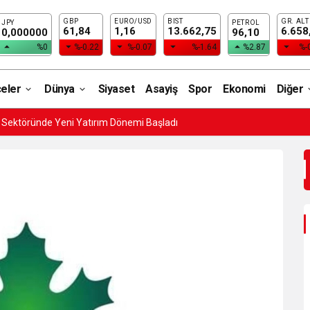
GBP
EURO/USD
BIST
GR. ALT
JPY
PETROL
61,84
1,16
13.662,75
6.658
0,000000
96,10
%0
%-0.22
%-0.07
%-1.64
%2.87
%-
çeler
Dünya
Siyaset
Asayiş
Spor
Ekonomi
Diğer
i Sektöründe Yeni Yatırım Dönemi Başladı