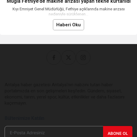
Muğla Fethiye’de makine arızası yapan tekne kurtarıldı
Kıyı Emniyet Genel Müdürlüğü, Fethiye açıklarında makine arızası
nedeniyle sürüklenen...
Haberi Oku
Antalya haber gazetesi Antalya’nın nabzını tutan haber
portalımızda en son gelişmeleri keşfedin. Gündem, siyaset,
ekonomi, tarım, yerel spor, kültür, etkinlikler ve daha fazlasını
kaçırmayın.
Bültenimize Katılın
ABONE OL