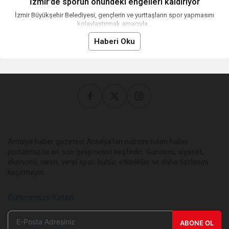
İzmir’de sporun önündeki engelleri kaldırıyor
İzmir Büyükşehir Belediyesi, gençlerin ve yurttaşların spor yapmasını
kolaylaştırmak amacıyla...
Haberi Oku
Antalya haber gazetesi Antalya’nın nabzını tutan haber
portalımızda en son gelişmeleri keşfedin. Gündem, siyaset,
ekonomi, tarım, yerel spor, kültür, etkinlikler ve daha fazlasını
kaçırmayın.
Bültenimize Katılın
ABONE OL