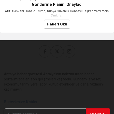
Gönderme Planını Onayladı
ABD Başkanı Donald Trump, Rusya Güvenlik Konseyi Başkan Yardımcısı
Dmitriy...
Haberi Oku
Antalya haber gazetesi Antalya’nın nabzını tutan haber
portalımızda en son gelişmeleri keşfedin. Gündem, siyaset,
ekonomi, tarım, yerel spor, kültür, etkinlikler ve daha fazlasını
kaçırmayın.
Bültenimize Katılın