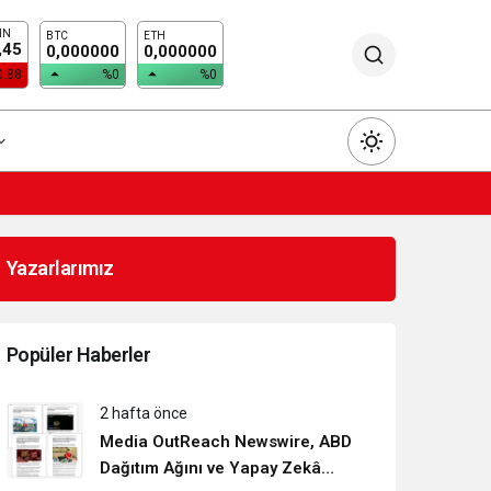
IN
BTC
ETH
,45
0,000000
0,000000
0.88
%0
%0
Yazarlarımız
Gündüz Modu
Gündüz modunu seçin.
Popüler Haberler
Gece Modu
2 hafta önce
Gece modunu seçin.
Media OutReach Newswire, ABD
Dağıtım Ağını ve Yapay Zekâ