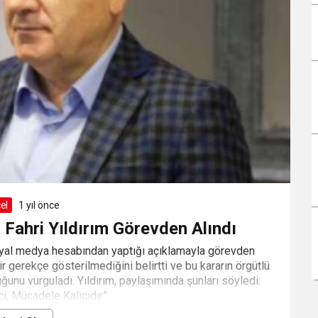
el
1 yıl önce
Fahri Yıldırım Görevden Alındı
syal medya hesabından yaptığı açıklamayla görevden
ir gerekçe gösterilmediğini belirtti ve bu kararın örgütlü
ğunu vurguladı. Yıldırım, paylaşımında şunları söyledi:
, Mücadele Kalıcıdır”...