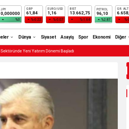
GBP
EURO/USD
BIST
GR. ALT
JPY
PETROL
61,84
1,16
13.662,75
6.658
0,000000
96,10
%0
%-0.22
%-0.07
%-1.64
%2.87
%-
çeler
Dünya
Siyaset
Asayiş
Spor
Ekonomi
Diğer
i Sektöründe Yeni Yatırım Dönemi Başladı