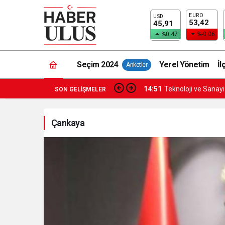
EURO
USD
53,42
45,91
%0.47
%-0.06
Seçim 2024
Yerel Yönetim
İl
Anketler
14:51
Teknoloji ve Sanay
SON GELIŞMELER
Çankaya