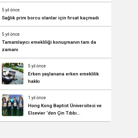
Sistem Modu
Görünürlüğünü Güçlendiriyor
Sistem modunu seçin.
5 yıl önce
Sağlık prim borcu olanlar için fırsat kaçmadı
5 yıl önce
Tamamlayıcı emekliliği konuşmanın tam da
zamanı
5 yıl önce
Erken yaşlanana erken emeklilik
hakkı
1 yıl önce
Hong Kong Baptist Üniversitesi ve
Elsevier ‘den Çin Tıbbı
Araştırmalarının Küresel
Büyümesini Gösteren Rapor