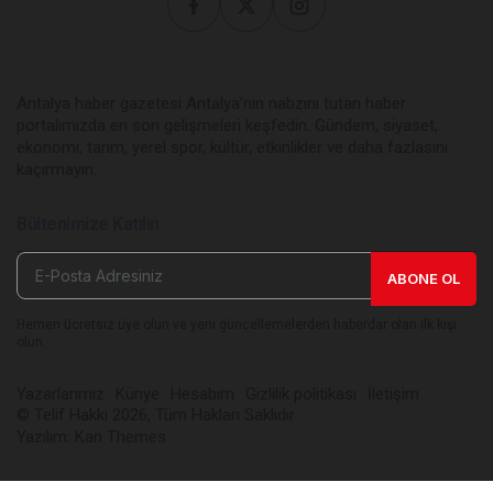
Antalya haber gazetesi Antalya’nın nabzını tutan haber
portalımızda en son gelişmeleri keşfedin. Gündem, siyaset,
ekonomi, tarım, yerel spor, kültür, etkinlikler ve daha fazlasını
kaçırmayın.
Bültenimize Katılın
ABONE OL
Hemen ücretsiz üye olun ve yeni güncellemelerden haberdar olan ilk kişi
olun.
Yazarlarımız
Künye
Hesabım
Gizlilik politikası
İletişim
© Telif Hakkı 2026, Tüm Hakları Saklıdır
Yazılım:
Kan Themes