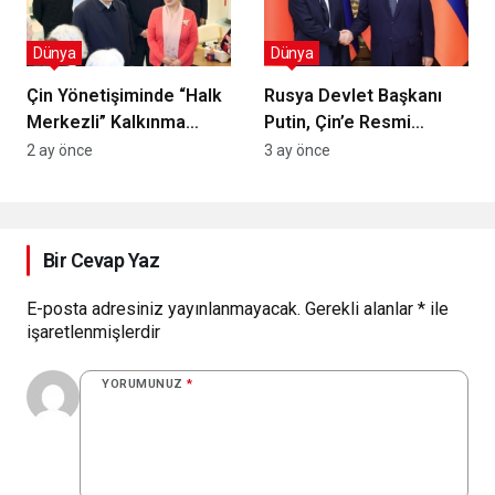
Dünya
Dünya
Çin Yönetişiminde “Halk
Rusya Devlet Başkanı
Merkezli” Kalkınma
Putin, Çin’e Resmi
Modelinin
Ziyarette Bulunacak:
2 ay önce
3 ay önce
Derinleştirilmesi
Stratejik Ortaklık ve
Ticari Bağlar Gözden
Geçirilecek
Bir Cevap Yaz
E-posta adresiniz yayınlanmayacak.
Gerekli alanlar
*
ile
işaretlenmişlerdir
YORUMUNUZ
*