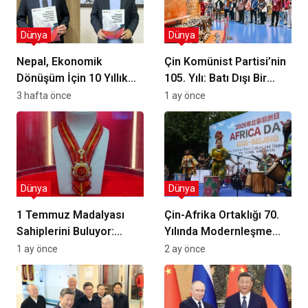
Dünya
Dünya
Nepal, Ekonomik
Çin Komünist Partisi’nin
Dönüşüm İçin 10 Yıllık
105. Yılı: Batı Dışı Bir
Verimlilik Planını
Kalkınma Modeli
3 hafta önce
1 ay önce
Uygulamaya Koyuyor
Tartışılıyor mu?
mu?
Dünya
Dünya
1 Temmuz Madalyası
Çin-Afrika Ortaklığı 70.
Sahiplerini Buluyor:
Yılında Modernleşme
Çin’de Halk Kahramanları
Hedefine Odaklanıyor
1 ay önce
2 ay önce
Ödüllendiriliyor