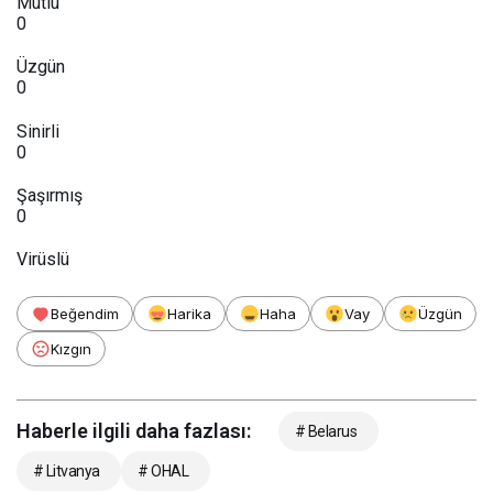
Mutlu
0
Üzgün
0
Sinirli
0
Şaşırmış
0
Virüslü
Beğendim
Harika
Haha
Vay
Üzgün
Kızgın
Haberle ilgili daha fazlası:
# Belarus
# Litvanya
# OHAL