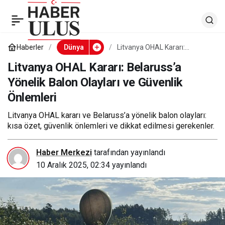
Litvanya OHAL Kararı:
0
Belaruss’a Yönelik
Haberler
Dünya
Litvanya OHAL Kararı:
Belaruss’a Yönelik Balon
Olayları ve Güvenlik Önlemleri
Litvanya OHAL Kararı: Belaruss’a
Balon Olayları ve
Yönelik Balon Olayları ve Güvenlik
Önlemleri
Güvenlik Önlemleri
Litvanya OHAL kararı ve Belaruss’a yönelik balon olayları:
kısa özet, güvenlik önlemleri ve dikkat edilmesi gerekenler.
Haber Merkezi
tarafından yayınlandı
10 Aralık 2025, 02:34
yayınlandı