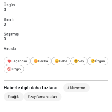
Üzgün
0
Sinirli
0
Şaşırmış
0
Virüslü
Beğendim
Harika
Haha
Vay
Üzgün
Kızgın
Haberle ilgili daha fazlası:
# kilo verme
# sağlık
# zayıflama hataları