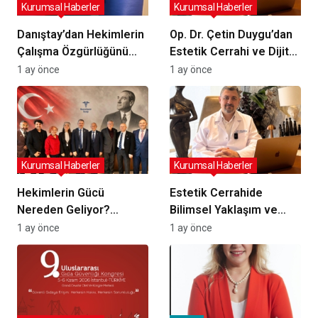
Kurumsal Haberler
Kurumsal Haberler
Danıştay’dan Hekimlerin
Op. Dr. Çetin Duygu’dan
Çalışma Özgürlüğünü
Estetik Cerrahi ve Dijital
Etkileyen Karar: Hangi
Algı Uyarısı
1 ay önce
1 ay önce
Düzenlemelerin
Yürütmesi Durduruldu?
Kurumsal Haberler
Kurumsal Haberler
Hekimlerin Gücü
Estetik Cerrahide
Nereden Geliyor?
Bilimsel Yaklaşım ve
Muayenehaneler
Uluslararası Deneyim:
1 ay önce
1 ay önce
Derneği Açıklıyor
Op. Dr. Çetin Duygu’nun
Uygulamaları