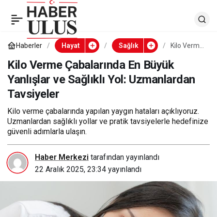
Kilo Verme Çabalarında
0
En Büyük Yanlışlar ve
Haberler
Hayat
Sağlık
Kilo Verme
Çabalarınd
a En Büyük
Kilo Verme Çabalarında En Büyük
Sağlıklı Yol:
Yanlışlar
Yanlışlar ve Sağlıklı Yol: Uzmanlardan
ve Sağlıklı
Yol:
Tavsiyeler
Uzmanlardan
Uzmanlard
an
Tavsiyeler
Kilo verme çabalarında yapılan yaygın hataları açıklıyoruz.
Tavsiyeler
Uzmanlardan sağlıklı yollar ve pratik tavsiyelerle hedefinize
güvenli adımlarla ulaşın.
Haber Merkezi
tarafından yayınlandı
22 Aralık 2025, 23:34
yayınlandı