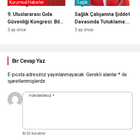
Kurumsal Haberler
Sağlık
9. Uluslararası Gıda
Sağlık Çalışanına Şiddet
Güvenliği Kongresi: Bilgi
Davasında Tutuklama:
Kirliliği ve Algı Yönetimi
Caydırıcılık Tartışması
3 ay önce
3 ay önce
Ele Alınacak
Alevlendi
Bir Cevap Yaz
E-posta adresiniz yayınlanmayacak.
Gerekli alanlar
*
ile
işaretlenmişlerdir
YORUMUNUZ
*
0
/30 karakter