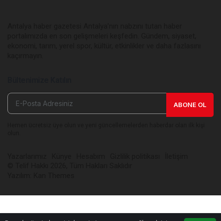
Antalya haber gazetesi Antalya’nın nabzını tutan haber
portalımızda en son gelişmeleri keşfedin. Gündem, siyaset,
ekonomi, tarım, yerel spor, kültür, etkinlikler ve daha fazlasını
kaçırmayın.
Bültenimize Katılın
ABONE OL
Hemen ücretsiz üye olun ve yeni güncellemelerden haberdar olan ilk kişi
olun.
Yazarlarımız
Künye
Hesabım
Gizlilik politikası
İletişim
© Telif Hakkı 2026, Tüm Hakları Saklıdır
Yazılım:
Kan Themes