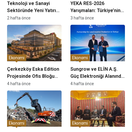
Teknoloji ve Sanayi
YEKA RES-2026
Sektöründe Yeni Yatırım
Yarışmaları: Türkiye’nin
Dönemi Başladı
Temiz Enerji Üretiminde
2 hafta önce
3 hafta önce
Stratejik Bir Fırsat
Olarak Değerlendiriliyor
Ekonomi
Ekonomi
Çerkezköy Eska Edition
Sungrow ve ELİN A.Ş.
Projesinde Ofis Bloğu
Güç Elektroniği Alanında
Satış Süreci Başladı
Stratejik İş Birliği
4 hafta önce
4 hafta önce
Protokolü İmzaladı
Ekonomi
Ekonomi