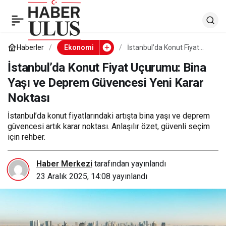
İstanbul’da Konut Fiyat
0
Uçurumu: Bina Yaşı ve
Haberler
Ekonomi
İstanbul’da Konut Fiyat
Uçurumu: Bina Yaşı ve
Deprem Güvencesi Yeni
İstanbul’da Konut Fiyat Uçurumu: Bina
Deprem Güvencesi Yeni
Karar Noktası
Yaşı ve Deprem Güvencesi Yeni Karar
Noktası
Karar Noktası
İstanbul’da konut fiyatlarındaki artışta bina yaşı ve deprem
güvencesi artık karar noktası. Anlaşılır özet, güvenli seçim
için rehber.
Haber Merkezi
tarafından yayınlandı
23 Aralık 2025, 14:08
yayınlandı