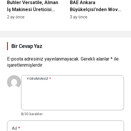
Buhler Versatile, Alman
BAE Ankara
İş Makinesi Üreticisi
Büyükelçisi’nden Woven
ATLAS’ı Devralıyor mu?
Global’e Özel Davet:
2 ay önce
3 ay önce
Türkiye-BAE Ekonomik
İlişkilerinde 40 Milyar
Dolarlık Hedef
Vurgulandı
Bir Cevap Yaz
E-posta adresiniz yayınlanmayacak.
Gerekli alanlar
*
ile
işaretlenmişlerdir
YORUMUNUZ
*
0
/30 karakter
Ad
*