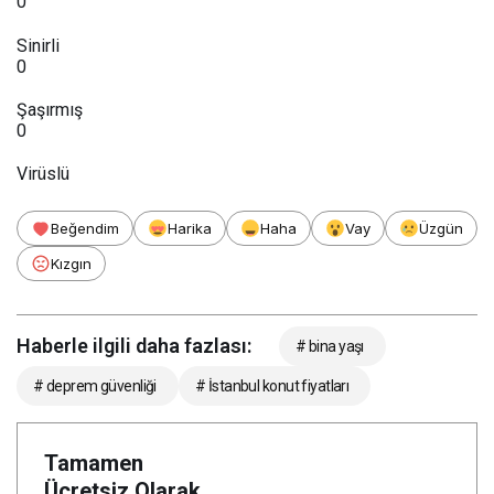
0
Sinirli
0
Şaşırmış
0
Virüslü
Beğendim
Harika
Haha
Vay
Üzgün
Kızgın
Haberle ilgili daha fazlası:
# bina yaşı
# deprem güvenliği
# İstanbul konut fiyatları
Tamamen
Ücretsiz Olarak