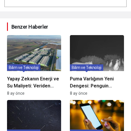
Benzer Haberler
Bilim ve Teknoloji
Bilim ve Teknoloji
Yapay Zekanın Enerji ve
Puma Varlığının Yeni
Su Maliyeti: Veriden
Dengesi: Penguin
Şebekelere Diğer
Kolonileriyle Büyüyen
8 ay önce
8 ay önce
Yaralar
Denge ve Tehditler