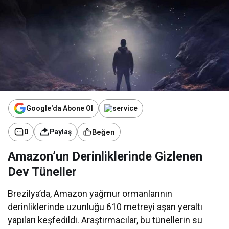
i
:
D
e
v
T
e
m
b
e
l
H
a
Google'da Abone Ol
y
v
a
Beğen
0
Paylaş
n
l
Amazon’un Derinliklerinde Gizlenen
a
r
Dev Tüneller
ı
K
o
Brezilya’da, Amazon yağmur ormanlarının
r
u
derinliklerinde uzunluğu 610 metreyi aşan yeraltı
m
yapıları keşfedildi. Araştırmacılar, bu tünellerin su
a
k