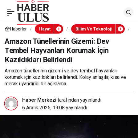
Amazon Tünellerinin
0
Gizemi: Dev Tembel
Haberler
Hayat
Bilim Ve Teknoloji
A
m
a
Amazon Tünellerinin Gizemi: Dev
Hayvanları Korumak
z
Tembel Hayvanları Korumak İçin
o
n
Kazıldıkları Belirlendi
İçin Kazıldıkları
T
ü
n
Amazon tünellerinin gizemi ve dev tembel hayvanları
e
Belirlendi
korumak için kazıldıkları belirlendi. Kolay anlaşılır, kısa ve
l
merak uyandırıcı bir açıklama.
l
e
r
i
Haber Merkezi
tarafından yayınlandı
n
6 Aralık 2025, 19:08
yayınlandı
i
n
G
i
z
e
m