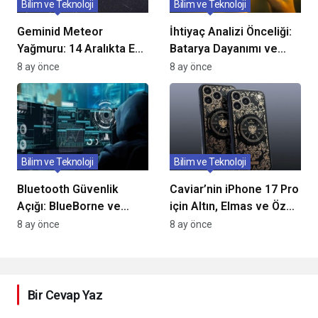
Bilim ve Teknoloji
Bilim ve Teknoloji
Geminid Meteor
İhtiyaç Analizi Önceliği:
Yağmuru: 14 Aralıkta En
Batarya Dayanımı ve
Yoğun Görüntü, Gözlem
Yazılım Desteğiyle Uzun
8 ay önce
8 ay önce
İçin Çıplak Göz Yeterli
Ömürlü Telefon Seçimi
Bilim ve Teknoloji
Bilim ve Teknoloji
Bluetooth Güvenlik
Caviar’nin iPhone 17 Pro
Açığı: BlueBorne ve
için Altın, Elmas ve Özel
BlueSnarfing ileBir
Deriyle Hazırlandığı
8 ay önce
8 ay önce
Dakikada Tehlike
Şıklık Koleksiyonu
Bir Cevap Yaz