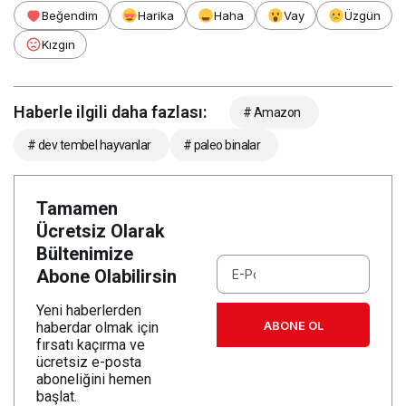
Beğendim
Harika
Haha
Vay
Üzgün
Kızgın
Haberle ilgili daha fazlası:
# Amazon
# dev tembel hayvanlar
# paleo binalar
Tamamen
Ücretsiz Olarak
Bültenimize
Abone Olabilirsin
Yeni haberlerden
ABONE OL
haberdar olmak için
fırsatı kaçırma ve
ücretsiz e-posta
aboneliğini hemen
başlat.