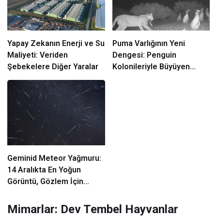
Yapay Zekanın Enerji ve Su
Puma Varlığının Yeni
Maliyeti: Veriden
Dengesi: Penguin
Şebekelere Diğer Yaralar
Kolonileriyle Büyüyen
Denge ve Tehditler
Geminid Meteor Yağmuru:
14 Aralıkta En Yoğun
Görüntü, Gözlem İçin
Çıplak Göz Yeterli
Mimarlar: Dev Tembel Hayvanlar