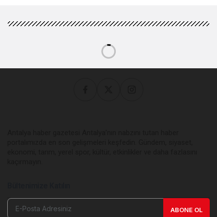
Antalya haber gazetesi Antalya’nın nabzını tutan haber
portalımızda en son gelişmeleri keşfedin. Gündem, siyaset,
ekonomi, tarım, yerel spor, kültür, etkinlikler ve daha fazlasını
kaçırmayın.
Bültenimize Katılın
ABONE OL