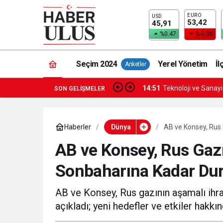
EURO
USD
53,42
45,91
%0.47
%-0.06
Seçim 2024
Yerel Yönetim
İl
Anketler
14:51
Teknoloji ve Sanay
SON GELIŞMELER
Haberler
Dünya
AB ve Konsey, Rus
Kararını Açıkladı
AB ve Konsey, Rus Gazı
Sonbaharına Kadar Dur
AB ve Konsey, Rus gazının aşamalı ihr
açıkladı; yeni hedefler ve etkiler hakkı