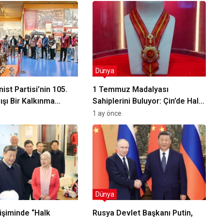
Dünya
ist Partisi’nin 105.
1 Temmuz Madalyası
 Dışı Bir Kalkınma
Sahiplerini Buluyor: Çin’de Halk
rtışılıyor mu?
Kahramanları Ödüllendiriliyor
1 ay önce
Dünya
işiminde “Halk
Rusya Devlet Başkanı Putin,