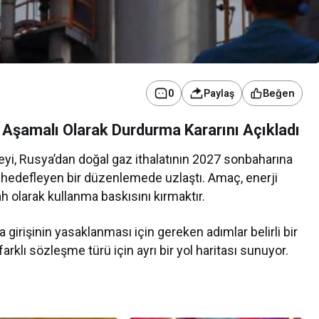
Beğen
0
Paylaş
i Aşamalı Olarak Durdurma Kararını Açıkladı
Ekonomi
yi, Rusya’dan doğal gaz ithalatının 2027 sonbaharına
Newswire, ABD
Teknoloji ve Sanayi Sektöründe
 hedefleyen bir düzenlemede uzlaştı. Amaç, enerji
e Yapay Zekâ
Yeni Yatırım Dönemi Başladı
ah olarak kullanma baskısını kırmaktır.
üçlendiriyor
girişinin yasaklanması için gereken adımlar belirli bir
rklı sözleşme türü için ayrı bir yol haritası sunuyor.