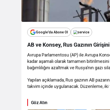
Google'da Abone Ol
AB ve Konsey, Rus Gazının Girişin
Kurumsal Haberler
Avrupa Parlamentosu (AP) ile Avrupa Konse
Media OutReach 
kadar aşamalı olarak tamamen bitirilmesini
Dağıtım Ağını v
bağımlılığını azaltmak ve Rusya’nın gazı sil
Görünürlüğünü G
Yapılan açıklamada, Rus gazının AB pazarına 
takvim içinde uygulanacak. Düzenleme, iki fa
Göz Atın