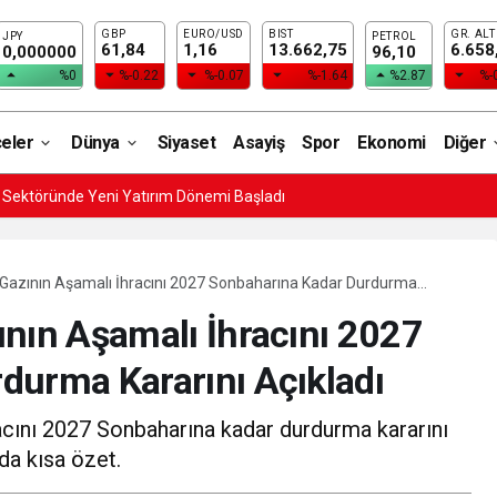
GBP
EURO/USD
BIST
GR. ALT
JPY
PETROL
61,84
1,16
13.662,75
6.658
0,000000
96,10
%0
%-0.22
%-0.07
%-1.64
%2.87
%-
çeler
Dünya
Siyaset
Asayiş
Spor
Ekonomi
Diğer
i Sektöründe Yeni Yatırım Dönemi Başladı
 Gazının Aşamalı İhracını 2027 Sonbaharına Kadar Durdurma
nın Aşamalı İhracını 2027
durma Kararını Açıkladı
acını 2027 Sonbaharına kadar durdurma kararını
nda kısa özet.