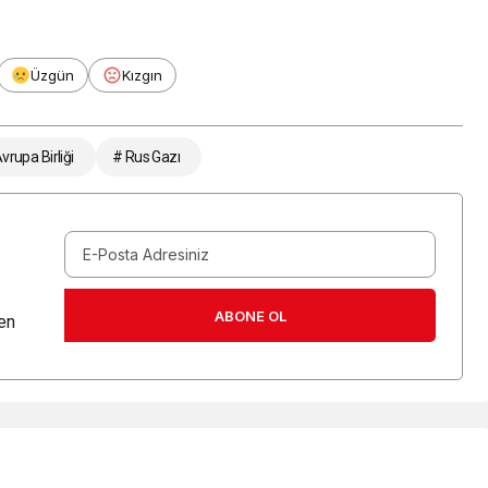
Üzgün
Kızgın
vrupa Birliği
# Rus Gazı
ABONE OL
en