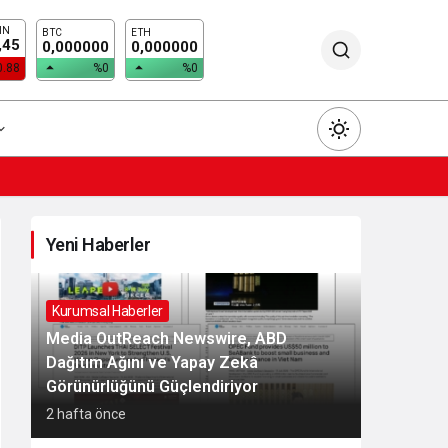
IN
BTC
ETH
,45
0,000000
0,000000
0.88
%0
%0
Yeni Haberler
Gündüz Modu
Gündüz modunu seçin.
Kurumsal Haberler
Media OutReach Newswire, ABD
Dağıtım Ağını ve Yapay Zekâ
Gece Modu
Görünürlüğünü Güçlendiriyor
Gece modunu seçin.
2 hafta önce