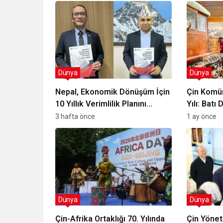
Dünya
Dünya
Nepal, Ekonomik Dönüşüm İçin
Çin Komün
10 Yıllık Verimlilik Planını
Yılı: Batı
Uygulamaya Koyuyor mu?
Modeli Ta
3 hafta önce
1 ay önce
Dünya
Dünya
Çin-Afrika Ortaklığı 70. Yılında
Çin Yönet