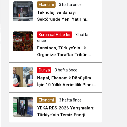
Sistem Modu
Ekonomi
3 hafta önce
Sistem modunu seçin.
Teknoloji ve Sanayi
Sektöründe Yeni Yatırım
Dönemi Başladı
Kurumsal Haberler
3 hafta
önce
Fanstado, Türkiye’nin İlk
Organize Taraftar Tribün
Ağını Kuruyor: İşletmeler İçin
Başvurular Açıldı
Dünya
3 hafta önce
Nepal, Ekonomik Dönüşüm
İçin 10 Yıllık Verimlilik Planını
Uygulamaya Koyuyor mu?
Ekonomi
3 hafta önce
YEKA RES-2026 Yarışmaları:
Türkiye’nin Temiz Enerji
Üretiminde Stratejik Bir Fırsat