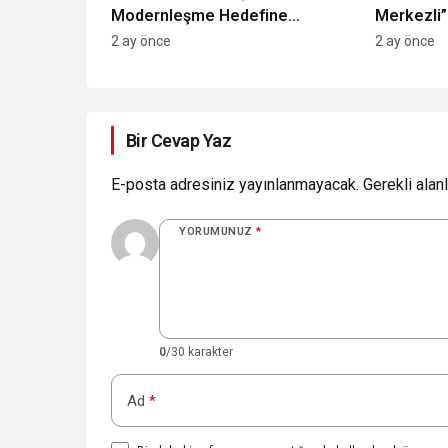
Modernleşme Hedefine
Merkezli”
Odaklanıyor
Derinleşti
2 ay önce
2 ay önce
Bir Cevap Yaz
E-posta adresiniz yayınlanmayacak.
Gerekli alan
YORUMUNUZ
*
0
/30 karakter
Ad
*