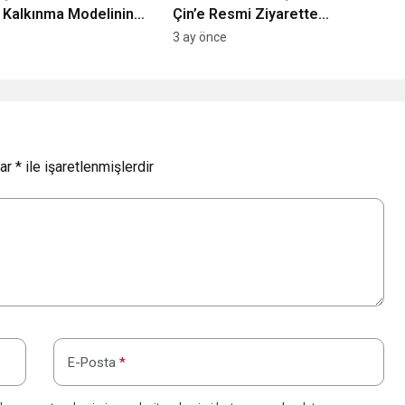
 Kalkınma Modelinin
Çin’e Resmi Ziyarette
rilmesi
Bulunacak: Stratejik Ortaklık ve
3 ay önce
Ticari Bağlar Gözden
Geçirilecek
lar
*
ile işaretlenmişlerdir
E-Posta
*